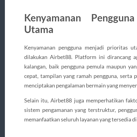
Kenyamanan Pengguna 
Utama
Kenyamanan pengguna menjadi prioritas u
dilakukan Airbet88. Platform ini dirancang 
kalangan, baik pengguna pemula maupun yan
cepat, tampilan yang ramah pengguna, serta 
menciptakan pengalaman bermain yang menye
Selain itu, Airbet88 juga memperhatikan fak
sistem pengamanan yang terstruktur, penggu
memanfaatkan seluruh layanan yang tersedia di