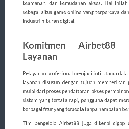
keamanan, dan kemudahan akses. Hal inila
sebagai situs game online yang terpercaya da
industri hiburan digital.
Komitmen Airbet88 t
Layanan
Pelayanan profesional menjadi inti utama dala
layanan disusun dengan tujuan memberikan 
mulai dari proses pendaftaran, akses permaina
sistem yang tertata rapi, pengguna dapat m
berbagai fitur yang tersedia tanpa hambatan ber
Tim pengelola Airbet88 juga dikenal siga