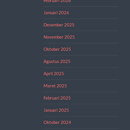
Februari 2026
Januari 2026
Desember 2025
November 2025
Oktober 2025
Agustus 2025
April 2025
Maret 2025
Februari 2025
Januari 2025
Oktober 2024