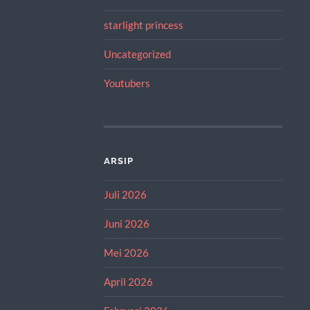
starlight princess
Uncategorized
Youtubers
ARSIP
Juli 2026
Juni 2026
Mei 2026
April 2026