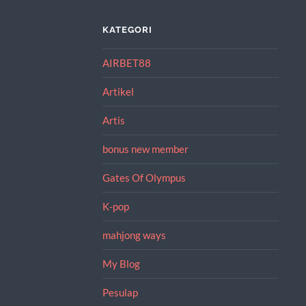
KATEGORI
AIRBET88
Artikel
Artis
bonus new member
Gates Of Olympus
K-pop
mahjong ways
My Blog
Pesulap