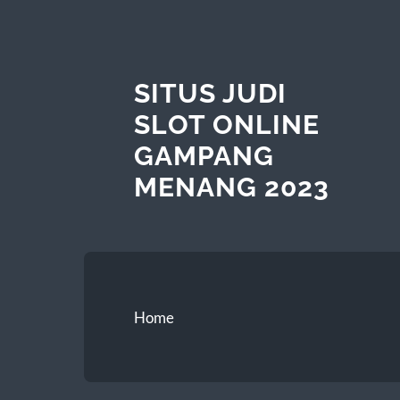
SITUS JUDI
SLOT ONLINE
GAMPANG
MENANG 2023
Home