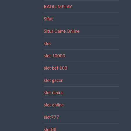
RADIUMPLAY
Sifat
Situs Game Online
slot
slot 10000
slot bet 100
slot gacor
slot nexus
slot online
slot777
slot88