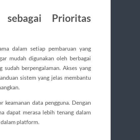
sebagai Prioritas
tama dalam setiap pembaruan yang
agar mudah digunakan oleh berbagai
g sudah berpengalaman. Akses yang
panduan sistem yang jelas membantu
nangkan.
tor keamanan data pengguna. Dengan
na dapat merasa lebih tenang dalam
 dalam platform.