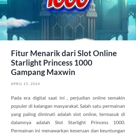
Fitur Menarik dari Slot Online
Starlight Princess 1000
Gampang Maxwin
APRIL 15, 2024
Pada era digital saat ini , perjudian online semakin
populer di kalangan masyarakat. Salah satu permainan
yang paling diminati adalah slot online, termasuk di
dalamnya adalah Slot Starlight Princess 1000.
Permainan ini menawarkan keseruan dan keuntungan