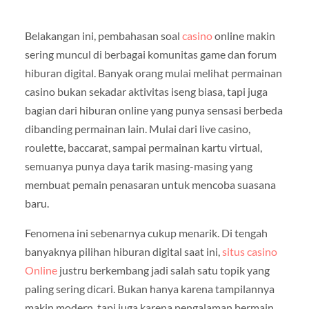
Belakangan ini, pembahasan soal
casino
online makin
sering muncul di berbagai komunitas game dan forum
hiburan digital. Banyak orang mulai melihat permainan
casino bukan sekadar aktivitas iseng biasa, tapi juga
bagian dari hiburan online yang punya sensasi berbeda
dibanding permainan lain. Mulai dari live casino,
roulette, baccarat, sampai permainan kartu virtual,
semuanya punya daya tarik masing-masing yang
membuat pemain penasaran untuk mencoba suasana
baru.
Fenomena ini sebenarnya cukup menarik. Di tengah
banyaknya pilihan hiburan digital saat ini,
situs casino
Online
justru berkembang jadi salah satu topik yang
paling sering dicari. Bukan hanya karena tampilannya
makin modern, tapi juga karena pengalaman bermain