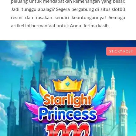
peluang untuk mendapatkan kemenangan yang besar.
Jadi, tunggu apalagi? Segera bergabung di situs slot88
resmi dan rasakan sendiri keuntungannya! Semoga
artikel ini bermanfaat untuk Anda. Terima kasih.
STICKY POST