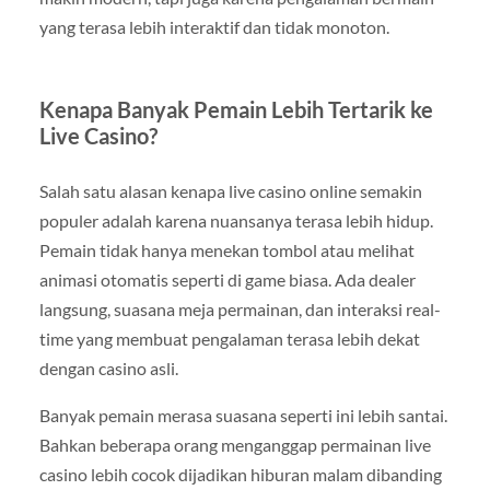
yang terasa lebih interaktif dan tidak monoton.
Kenapa Banyak Pemain Lebih Tertarik ke
Live Casino?
Salah satu alasan kenapa live casino online semakin
populer adalah karena nuansanya terasa lebih hidup.
Pemain tidak hanya menekan tombol atau melihat
animasi otomatis seperti di game biasa. Ada dealer
langsung, suasana meja permainan, dan interaksi real-
time yang membuat pengalaman terasa lebih dekat
dengan casino asli.
Banyak pemain merasa suasana seperti ini lebih santai.
Bahkan beberapa orang menganggap permainan live
casino lebih cocok dijadikan hiburan malam dibanding