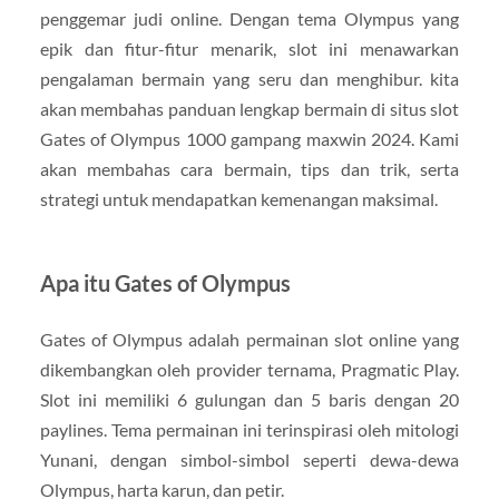
penggemar judi online. Dengan tema Olympus yang
epik dan fitur-fitur menarik, slot ini menawarkan
pengalaman bermain yang seru dan menghibur. kita
akan membahas panduan lengkap bermain di situs slot
Gates of Olympus 1000 gampang maxwin 2024. Kami
akan membahas cara bermain, tips dan trik, serta
strategi untuk mendapatkan kemenangan maksimal.
Apa itu Gates of Olympus
Gates of Olympus adalah permainan slot online yang
dikembangkan oleh provider ternama, Pragmatic Play.
Slot ini memiliki 6 gulungan dan 5 baris dengan 20
paylines. Tema permainan ini terinspirasi oleh mitologi
Yunani, dengan simbol-simbol seperti dewa-dewa
Olympus, harta karun, dan petir.