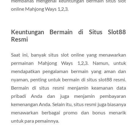
membahas mengenai keuntungan bermain situs slot
online Mahjong Ways 1,2,3.
Keuntungan Bermain di Situs Slot88
Resmi
Saat ini, banyak situs slot online yang menawarkan
permainan Mahjong Ways 1,2,3. Namun, untuk
mendapatkan pengalaman bermain yang aman dan
nyaman, penting untuk bermain di situs slot88 resmi.
Bermain di situs resmi menjamin keamanan data
pribadi Anda dan juga menjamin pembayaran
kemenangan Anda. Selain itu, situs resmi juga biasanya
menawarkan berbagai promo dan bonus menarik
untuk para pemainnya.