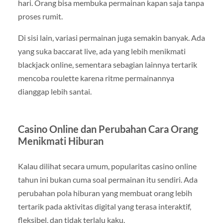
hari. Orang bisa membuka permainan kapan saja tanpa
proses rumit.
Di sisi lain, variasi permainan juga semakin banyak. Ada
yang suka baccarat live, ada yang lebih menikmati
blackjack online, sementara sebagian lainnya tertarik
mencoba roulette karena ritme permainannya
dianggap lebih santai.
Casino Online dan Perubahan Cara Orang
Menikmati Hiburan
Kalau dilihat secara umum, popularitas casino online
tahun ini bukan cuma soal permainan itu sendiri. Ada
perubahan pola hiburan yang membuat orang lebih
tertarik pada aktivitas digital yang terasa interaktif,
fleksibel, dan tidak terlalu kaku.