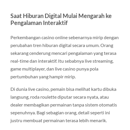
Saat Hiburan Digital Mulai Mengarah ke
Pengalaman Interaktif
Perkembangan casino online sebenarnya mirip dengan
perubahan tren hiburan digital secara umum. Orang
sekarang cenderung mencari pengalaman yang terasa
real-time dan interaktif. Itu sebabnya live streaming,
game multiplayer, dan live casino punya pola
pertumbuhan yang hampir mirip.
Di dunia live casino, pemain bisa melihat kartu dibuka
langsung, roda roulette diputar secara nyata, atau
dealer membagikan permainan tanpa sistem otomatis
sepenuhnya. Bagi sebagian orang, detail seperti ini
justru membuat permainan terasa lebih menarik.