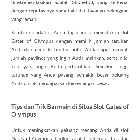
direkomendasikan adalah Sbobet88, yang terkenal
dengan reputasinya yang baik dan layanan pelanggan
yang ramah.
Setelah mendaftar, Anda dapat mulai memainkan slot
Gates of Olympus dengan memilih jumlah taruhan
Anda dan mengklik tombol putar. Anda dapat memilih
jumlah paylines yang ingin Anda mainkan, serta nilai
koin yang ingin Anda pertaruhkan. Semakin tinggi
taruhan yang Anda pasang, semakin besar peluang
Anda untuk mendapatkan kemenangan besar.
Tips dan Trik Bermain di Situs Slot Gates of
Olympus
Untuk meningkatkan peluang menang Anda di slot
Gates of Olympus, berikut adalah beberapa tips dan