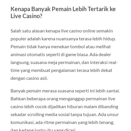
Kenapa Banyak Pemain Lebih Tertarik ke
Live Casino?
Salah satu alasan kenapa live casino online semakin
populer adalah karena nuansanya terasa lebih hidup.
Pemain tidak hanya menekan tombol atau melihat
animasi otomatis seperti di game biasa. Ada dealer
langsung, suasana meja permainan, dan interaksi real-
time yang membuat pengalaman terasa lebih dekat
dengan casino asli.
Banyak pemain merasa suasana seperti ini lebih santai.
Bahkan beberapa orang menganggap permainan live
casino lebih cocok dijadikan hiburan malam dibanding
sekadar scrolling media sosial tanpa tujuan. Ada unsur
komunikasi, ada ritme permainan yang lebih tenang,
dan kadang justru itu yang dicari.