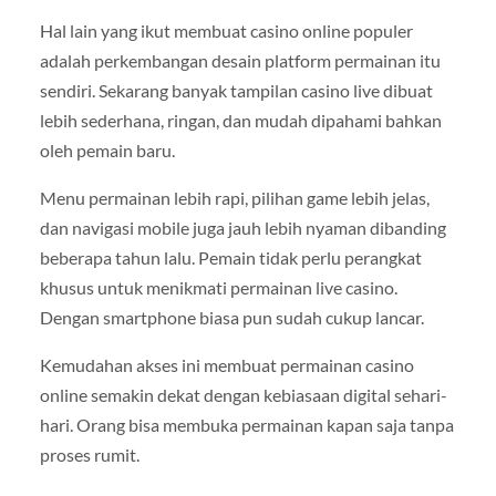
Hal lain yang ikut membuat casino online populer
adalah perkembangan desain platform permainan itu
sendiri. Sekarang banyak tampilan casino live dibuat
lebih sederhana, ringan, dan mudah dipahami bahkan
oleh pemain baru.
Menu permainan lebih rapi, pilihan game lebih jelas,
dan navigasi mobile juga jauh lebih nyaman dibanding
beberapa tahun lalu. Pemain tidak perlu perangkat
khusus untuk menikmati permainan live casino.
Dengan smartphone biasa pun sudah cukup lancar.
Kemudahan akses ini membuat permainan casino
online semakin dekat dengan kebiasaan digital sehari-
hari. Orang bisa membuka permainan kapan saja tanpa
proses rumit.