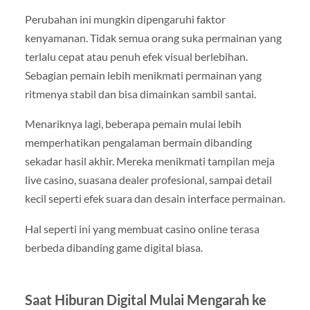
Perubahan ini mungkin dipengaruhi faktor
kenyamanan. Tidak semua orang suka permainan yang
terlalu cepat atau penuh efek visual berlebihan.
Sebagian pemain lebih menikmati permainan yang
ritmenya stabil dan bisa dimainkan sambil santai.
Menariknya lagi, beberapa pemain mulai lebih
memperhatikan pengalaman bermain dibanding
sekadar hasil akhir. Mereka menikmati tampilan meja
live casino, suasana dealer profesional, sampai detail
kecil seperti efek suara dan desain interface permainan.
Hal seperti ini yang membuat casino online terasa
berbeda dibanding game digital biasa.
Saat Hiburan Digital Mulai Mengarah ke