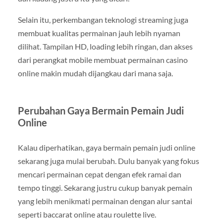
Selain itu, perkembangan teknologi streaming juga
membuat kualitas permainan jauh lebih nyaman
dilihat. Tampilan HD, loading lebih ringan, dan akses
dari perangkat mobile membuat permainan casino
online makin mudah dijangkau dari mana saja.
Perubahan Gaya Bermain Pemain Judi
Online
Kalau diperhatikan, gaya bermain pemain judi online
sekarang juga mulai berubah. Dulu banyak yang fokus
mencari permainan cepat dengan efek ramai dan
tempo tinggi. Sekarang justru cukup banyak pemain
yang lebih menikmati permainan dengan alur santai
seperti baccarat online atau roulette live.