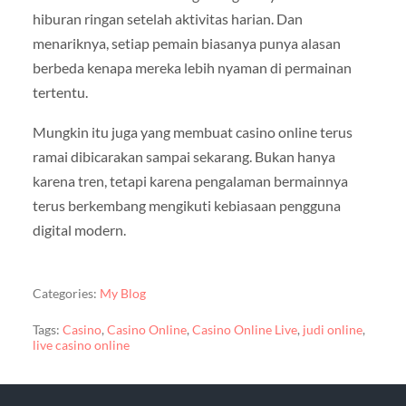
hiburan ringan setelah aktivitas harian. Dan
menariknya, setiap pemain biasanya punya alasan
berbeda kenapa mereka lebih nyaman di permainan
tertentu.
Mungkin itu juga yang membuat casino online terus
ramai dibicarakan sampai sekarang. Bukan hanya
karena tren, tetapi karena pengalaman bermainnya
terus berkembang mengikuti kebiasaan pengguna
digital modern.
Categories:
My Blog
Tags:
Casino
,
Casino Online
,
Casino Online Live
,
judi online
,
live casino online