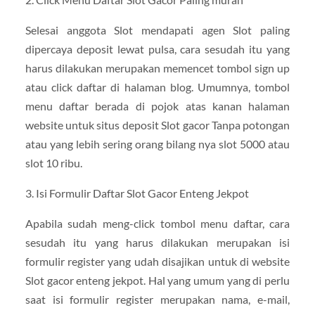
Selesai anggota Slot mendapati agen Slot paling
dipercaya deposit lewat pulsa, cara sesudah itu yang
harus dilakukan merupakan memencet tombol sign up
atau click daftar di halaman blog. Umumnya, tombol
menu daftar berada di pojok atas kanan halaman
website untuk situs deposit Slot gacor Tanpa potongan
atau yang lebih sering orang bilang nya slot 5000 atau
slot 10 ribu.
3. Isi Formulir Daftar Slot Gacor Enteng Jekpot
Apabila sudah meng-click tombol menu daftar, cara
sesudah itu yang harus dilakukan merupakan isi
formulir register yang udah disajikan untuk di website
Slot gacor enteng jekpot. Hal yang umum yang di perlu
saat isi formulir register merupakan nama, e-mail,