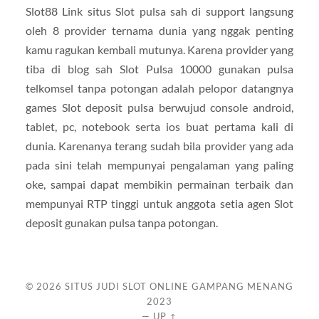
Slot88 Link situs Slot pulsa sah di support langsung
oleh 8 provider ternama dunia yang nggak penting
kamu ragukan kembali mutunya. Karena provider yang
tiba di blog sah Slot Pulsa 10000 gunakan pulsa
telkomsel tanpa potongan adalah pelopor datangnya
games Slot deposit pulsa berwujud console android,
tablet, pc, notebook serta ios buat pertama kali di
dunia. Karenanya terang sudah bila provider yang ada
pada sini telah mempunyai pengalaman yang paling
oke, sampai dapat membikin permainan terbaik dan
mempunyai RTP tinggi untuk anggota setia agen Slot
deposit gunakan pulsa tanpa potongan.
© 2026
SITUS JUDI SLOT ONLINE GAMPANG MENANG
2023
—
UP ↑