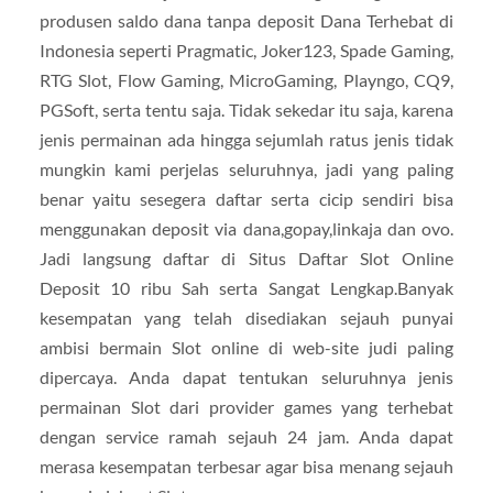
produsen saldo dana tanpa deposit Dana Terhebat di
Indonesia seperti Pragmatic, Joker123, Spade Gaming,
RTG Slot, Flow Gaming, MicroGaming, Playngo, CQ9,
PGSoft, serta tentu saja. Tidak sekedar itu saja, karena
jenis permainan ada hingga sejumlah ratus jenis tidak
mungkin kami perjelas seluruhnya, jadi yang paling
benar yaitu sesegera daftar serta cicip sendiri bisa
menggunakan deposit via dana,gopay,linkaja dan ovo.
Jadi langsung daftar di Situs Daftar Slot Online
Deposit 10 ribu Sah serta Sangat Lengkap.Banyak
kesempatan yang telah disediakan sejauh punyai
ambisi bermain Slot online di web-site judi paling
dipercaya. Anda dapat tentukan seluruhnya jenis
permainan Slot dari provider games yang terhebat
dengan service ramah sejauh 24 jam. Anda dapat
merasa kesempatan terbesar agar bisa menang sejauh