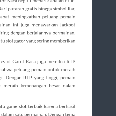
ot Kaca begitu menarik adalah fitur-
ri putaran gratis hingga simbol liar,
 dapat meningkatkan peluang pemain
ainan ini juga menawarkan jackpot
iring dengan berjalannya permainan.
atu slot gacor yang sering memberikan
ates of Gatot Kaca juga memiliki RTP
ti bahwa peluang pemain untuk meraih
gi. Dengan RTP yang tinggi, pemain
uk meraih kemenangan besar dalam
tu game slot terbaik karena berhasil
 dalam satu permainan. Dengan tema