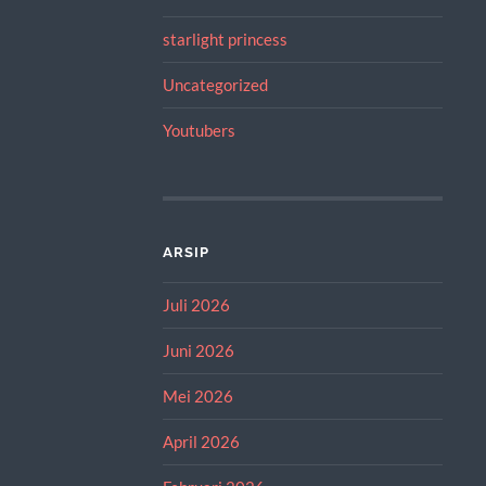
starlight princess
Uncategorized
Youtubers
ARSIP
Juli 2026
Juni 2026
Mei 2026
April 2026