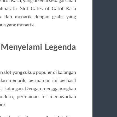
Gatot Kaca, yang dikenal sebagai salah
bharata. Slot Gates of Gatot Kaca
 dan menarik dengan grafis yang
nus yang menarik.
: Menyelami Legenda
n slot yang cukup populer di kalangan
dan menarik, permainan ini berhasil
gai kalangan. Dengan menggabungkan
 modern, permainan ini menawarkan
ur.