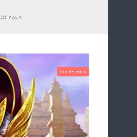
TOT KACA
STICKY POST