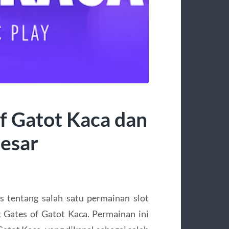
f Gatot Kaca dan
esar
s tentang salah satu permainan slot
ot Gates of Gatot Kaca. Permainan ini