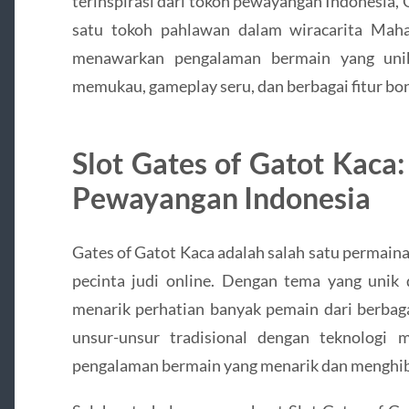
terinspirasi dari tokoh pewayangan Indonesia, 
satu tokoh pahlawan dalam wiracarita Maha
menawarkan pengalaman bermain yang unik
memukau, gameplay seru, dan berbagai fitur bo
Slot Gates of Gatot Kaca
Pewayangan Indonesia
Gates of Gatot Kaca adalah salah satu permaina
pecinta judi online. Dengan tema yang unik 
menarik perhatian banyak pemain dari berba
unsur-unsur tradisional dengan teknologi
pengalaman bermain yang menarik dan menghib