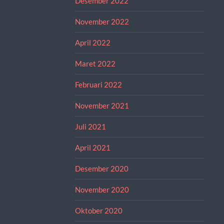
Desember 2022
November 2022
April 2022
Maret 2022
Februari 2022
November 2021
Juli 2021
April 2021
Desember 2020
November 2020
Oktober 2020