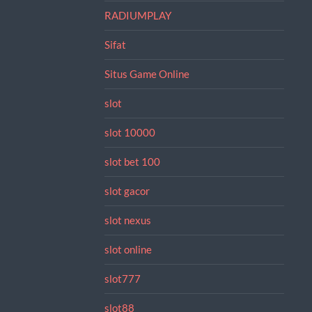
RADIUMPLAY
Sifat
Situs Game Online
slot
slot 10000
slot bet 100
slot gacor
slot nexus
slot online
slot777
slot88