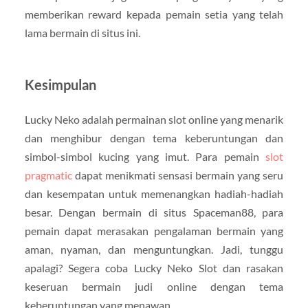
memberikan reward kepada pemain setia yang telah
lama bermain di situs ini.
Kesimpulan
Lucky Neko adalah permainan slot online yang menarik
dan menghibur dengan tema keberuntungan dan
simbol-simbol kucing yang imut. Para pemain
slot
pragmatic
dapat menikmati sensasi bermain yang seru
dan kesempatan untuk memenangkan hadiah-hadiah
besar. Dengan bermain di situs Spaceman88, para
pemain dapat merasakan pengalaman bermain yang
aman, nyaman, dan menguntungkan. Jadi, tunggu
apalagi? Segera coba Lucky Neko Slot dan rasakan
keseruan bermain judi online dengan tema
keberuntungan yang menawan.