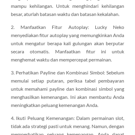
mampu kehilangan. Untuk menghindari kehilangan
besar, aturlah batasan waktu dan batasan kekalahan.
2. Manfaatkan Fitur Autoplay: Lucky Neko
menyediakan fitur autoplay yang memungkinkan Anda
untuk mengatur berapa kali gulungan akan berputar
secara otomatis. Manfaatkan fitur ini untuk
menghemat waktu dan mempercepat permainan.
3. Perhatikan Payline dan Kombinasi Simbol: Sebelum
memulai setiap putaran, periksa tabel pembayaran
untuk memahami payline dan kombinasi simbol yang
menghasilkan kemenangan. Ini akan membantu Anda
meningkatkan peluang kemenangan Anda.
4. Ikuti Peluang Kemenangan: Dalam permainan slot,
tidak ada strategi pasti untuk menang. Namun, dengan
memperhatikan peluang kemenangan, Anda dapat