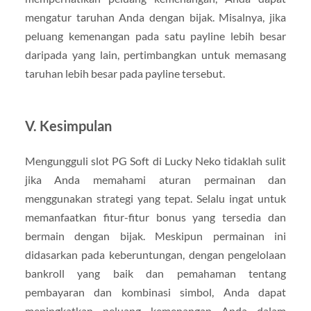
mengatur taruhan Anda dengan bijak. Misalnya, jika
peluang kemenangan pada satu payline lebih besar
daripada yang lain, pertimbangkan untuk memasang
taruhan lebih besar pada payline tersebut.
V. Kesimpulan
Mengungguli slot PG Soft di Lucky Neko tidaklah sulit
jika Anda memahami aturan permainan dan
menggunakan strategi yang tepat. Selalu ingat untuk
memanfaatkan fitur-fitur bonus yang tersedia dan
bermain dengan bijak. Meskipun permainan ini
didasarkan pada keberuntungan, dengan pengelolaan
bankroll yang baik dan pemahaman tentang
pembayaran dan kombinasi simbol, Anda dapat
meningkatkan peluang kemenangan Anda dalam