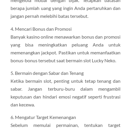
mengelola modal dengan bijak. Tetapkan batasan
berapa jumlah uang yang ingin Anda pertaruhkan dan
jangan pernah melebihi batas tersebut.
4. Mencari Bonus dan Promosi
Banyak kasino online menawarkan bonus dan promosi
yang bisa meningkatkan peluang Anda untuk
memenangkan jackpot. Pastikan untuk memanfaatkan
bonus-bonus tersebut saat bermain slot Lucky Neko.
5. Bermain dengan Sabar dan Tenang
Ketika bermain slot, penting untuk tetap tenang dan
sabar. Jangan terburu-buru dalam mengambil
keputusan dan hindari emosi negatif seperti frustrasi
dan kecewa.
6. Mengatur Target Kemenangan
Sebelum memulai permainan, tentukan target