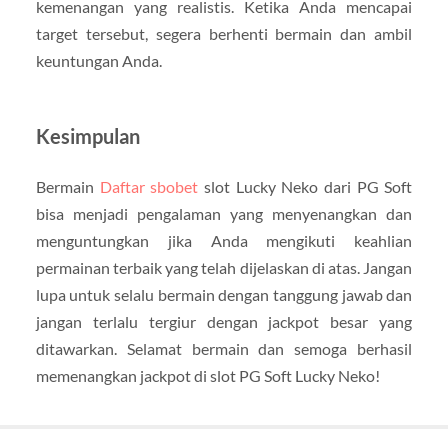
kemenangan yang realistis. Ketika Anda mencapai
target tersebut, segera berhenti bermain dan ambil
keuntungan Anda.
Kesimpulan
Bermain
Daftar sbobet
slot Lucky Neko dari PG Soft
bisa menjadi pengalaman yang menyenangkan dan
menguntungkan jika Anda mengikuti keahlian
permainan terbaik yang telah dijelaskan di atas. Jangan
lupa untuk selalu bermain dengan tanggung jawab dan
jangan terlalu tergiur dengan jackpot besar yang
ditawarkan. Selamat bermain dan semoga berhasil
memenangkan jackpot di slot PG Soft Lucky Neko!