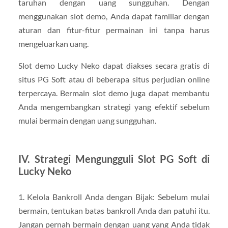
taruhan dengan uang sungguhan. Dengan
menggunakan slot demo, Anda dapat familiar dengan
aturan dan fitur-fitur permainan ini tanpa harus
mengeluarkan uang.
Slot demo Lucky Neko dapat diakses secara gratis di
situs PG Soft atau di beberapa situs perjudian online
terpercaya. Bermain slot demo juga dapat membantu
Anda mengembangkan strategi yang efektif sebelum
mulai bermain dengan uang sungguhan.
IV. Strategi Mengungguli Slot PG Soft di
Lucky Neko
1. Kelola Bankroll Anda dengan Bijak: Sebelum mulai
bermain, tentukan batas bankroll Anda dan patuhi itu.
Jangan pernah bermain dengan uang yang Anda tidak