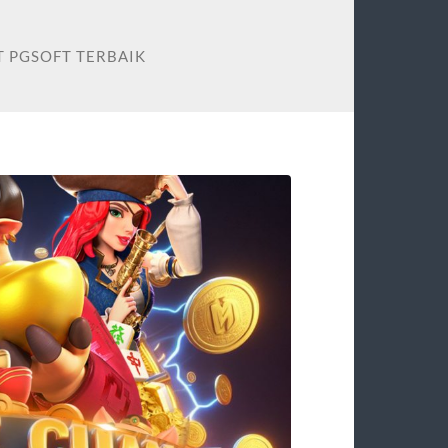
T PGSOFT TERBAIK