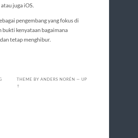
 atau juga iOS.
sebagai pengembang yang fokus di
h bukti kenyataan bagaimana
 dan tetap menghibur.
G
THEME BY
ANDERS NORÉN
—
UP
↑