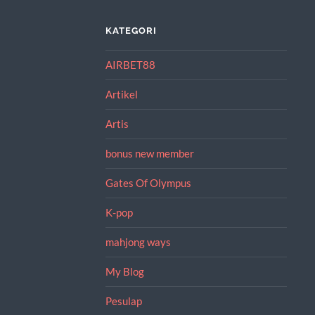
KATEGORI
AIRBET88
Artikel
Artis
bonus new member
Gates Of Olympus
K-pop
mahjong ways
My Blog
Pesulap