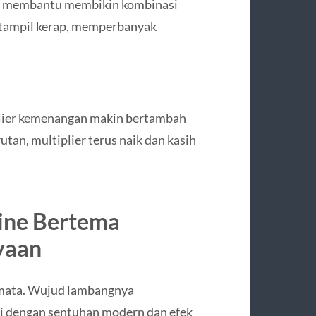
uat membantu membikin kombinasi
d tampil kerap, memperbanyak
iplier kemenangan makin bertambah
utan, multiplier terus naik dan kasih
line Bertema
yaan
 mata. Wujud lambangnya
li dengan sentuhan modern dan efek