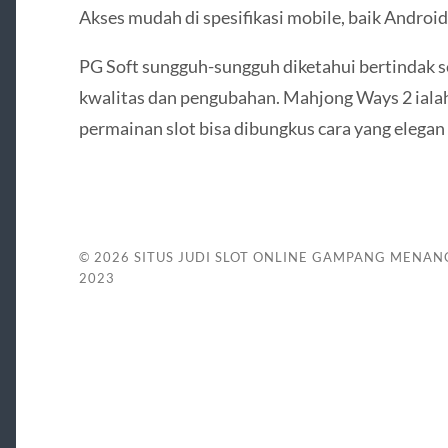
Akses mudah di spesifikasi mobile, baik Android
PG Soft sungguh-sungguh diketahui bertindak 
kwalitas dan pengubahan. Mahjong Ways 2 iala
permainan slot bisa dibungkus cara yang elegan
© 2026
SITUS JUDI SLOT ONLINE GAMPANG MENAN
2023