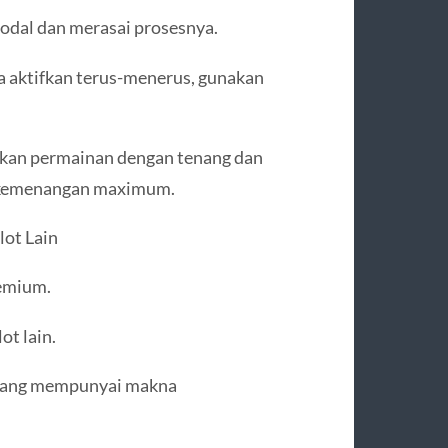
odal dan merasai prosesnya.
a aktifkan terus-menerus, gunakan
sakan permainan dengan tenang dan
 kemenangan maximum.
ot Lain
remium.
ot lain.
, yang mempunyai makna