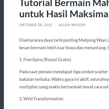
Tutorial Bermain Ma
untuk Hasil Maksima
OKTOBER 28, 2025
/
ALLEN WILSON
Diantaranya daya tarik penting Mahjong Ways 2 
kesan bermain lebih luar biasa dan menantang. 
1. Free Spins (Rotasi Gratis)
Pada saat pemain mendapat tiga simbol scatter (
bakalan terbuka. Waktu gaya ini aktif, seluruh
multiplier yang makin bertambah lewat cara se
2. Wild Transformation