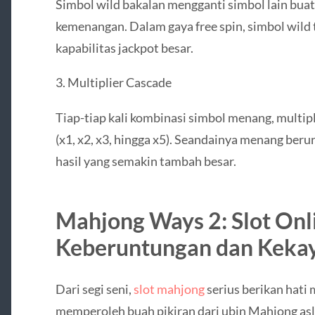
Simbol wild bakalan mengganti simbol lain b
kemenangan. Dalam gaya free spin, simbol wil
kapabilitas jackpot besar.
3. Multiplier Cascade
Tiap-tiap kali kombinasi simbol menang, mult
(x1, x2, x3, hingga x5). Seandainya menang berur
hasil yang semakin tambah besar.
Mahjong Ways 2: Slot On
Keberuntungan dan Keka
Dari segi seni,
slot mahjong
serius berikan hati
memperoleh buah pikiran dari ubin Mahjong as