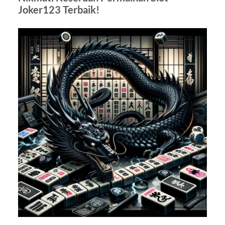
Joker123 Terbaik!