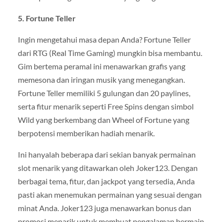
5. Fortune Teller
Ingin mengetahui masa depan Anda? Fortune Teller
dari RTG (Real Time Gaming) mungkin bisa membantu.
Gim bertema peramal ini menawarkan grafis yang
memesona dan iringan musik yang menegangkan.
Fortune Teller memiliki 5 gulungan dan 20 paylines,
serta fitur menarik seperti Free Spins dengan simbol
Wild yang berkembang dan Wheel of Fortune yang
berpotensi memberikan hadiah menarik.
Ini hanyalah beberapa dari sekian banyak permainan
slot menarik yang ditawarkan oleh Joker123. Dengan
berbagai tema, fitur, dan jackpot yang tersedia, Anda
pasti akan menemukan permainan yang sesuai dengan
minat Anda. Joker123 juga menawarkan bonus dan
promosi menarik untuk membuat pengalaman bermain