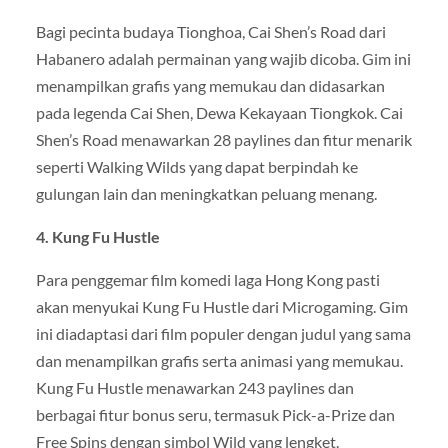
Bagi pecinta budaya Tionghoa, Cai Shen’s Road dari
Habanero adalah permainan yang wajib dicoba. Gim ini
menampilkan grafis yang memukau dan didasarkan
pada legenda Cai Shen, Dewa Kekayaan Tiongkok. Cai
Shen’s Road menawarkan 28 paylines dan fitur menarik
seperti Walking Wilds yang dapat berpindah ke
gulungan lain dan meningkatkan peluang menang.
4. Kung Fu Hustle
Para penggemar film komedi laga Hong Kong pasti
akan menyukai Kung Fu Hustle dari Microgaming. Gim
ini diadaptasi dari film populer dengan judul yang sama
dan menampilkan grafis serta animasi yang memukau.
Kung Fu Hustle menawarkan 243 paylines dan
berbagai fitur bonus seru, termasuk Pick-a-Prize dan
Free Spins dengan simbol Wild yang lengket.