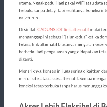
utama. Nggak peduli lagi pakai WiFi atau data s
terbuka tanpa delay. Tapi realitanya, koneksi i
naik turun.
Di sinilah
GADUNSLOT link alternatif
mulai ter
menganggap ini sebagai “jalur kedua” ketika dom
teknis, link alternatif biasanya mengarah ke se
berbeda. Jadi pengalaman yang didapatkan tetap
diganti.
Menariknya, konsep ini juga sering dikaitkan den
mirror site, atau akses alternatif. Semua meng
koneksi tetap terbuka tanpa harus menunggu kon
Akses Lebih Fleksibel di 