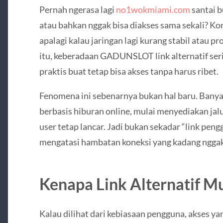
Pernah ngerasa lagi
no1wokmiami.com
santai b
atau bahkan nggak bisa diakses sama sekali? Kond
apalagi kalau jaringan lagi kurang stabil atau pro
itu, keberadaan GADUNSLOT link alternatif seri
praktis buat tetap bisa akses tanpa harus ribet.
Fenomena ini sebenarnya bukan hal baru. Banyak
berbasis hiburan online, mulai menyediakan ja
user tetap lancar. Jadi bukan sekadar “link pengga
mengatasi hambatan koneksi yang kadang nggak 
Kenapa Link Alternatif Mu
Kalau dilihat dari kebiasaan pengguna, akses yang