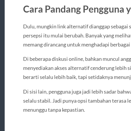
Cara Pandang Pengguna y
Dulu, mungkin link alternatif dianggap sebagai 
persepsi itu mulai berubah. Banyak yang meliha
memang dirancang untuk menghadapi berbagai
Di beberapa diskusi online, bahkan muncul an
menyediakan akses alternatif cenderung lebih 
berarti selalu lebih baik, tapi setidaknya menun
Di sisi lain, pengguna juga jadi lebih sadar bah
selalu stabil. Jadi punya opsi tambahan terasa 
menunggu tanpa kepastian.