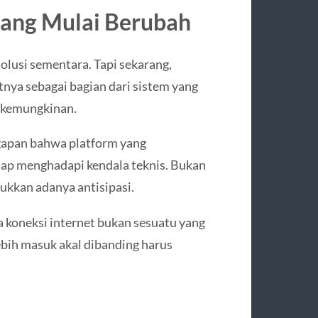
ang Mulai Berubah
solusi sementara. Tapi sekarang,
tnya sebagai bagian dari sistem yang
 kemungkinan.
ggapan bahwa platform yang
siap menghadapi kendala teknis. Bukan
jukkan adanya antisipasi.
wa koneksi internet bukan sesuatu yang
lebih masuk akal dibanding harus