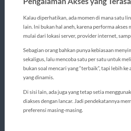
Pengalaman Akses yang Terasa
Kalau diperhatikan, ada momen di mana satu lin
lain. Ini bukan hal aneh, karena performa akse
mulai dari lokasi server, provider internet, sampa
Sebagian orang bahkan punya kebiasaan menyimp
sekaligus, lalu mencoba satu per satu untuk meli
bukan soal mencari yang “terbaik”, tapi lebih ke
yang dinamis.
Di sisi lain, ada juga yang tetap setia menggunak
diakses dengan lancar. Jadi pendekatannya mem
preferensi masing-masing.