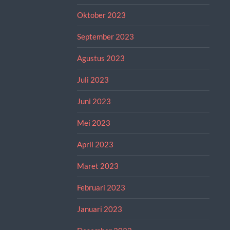
Oktober 2023
September 2023
Agustus 2023
Juli 2023
Juni 2023
Mei 2023
April 2023
Maret 2023
Februari 2023
Januari 2023