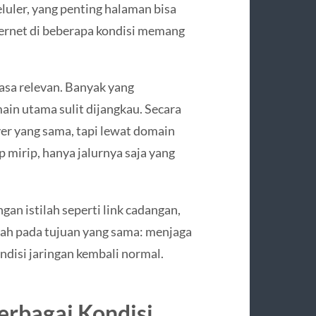
eluler, yang penting halaman bisa
nternet di beberapa kondisi memang
asa relevan. Banyak yang
ain utama sulit dijangkau. Secara
rver yang sama, tapi lewat domain
 mirip, hanya jalurnya saja yang
gan istilah seperti link cadangan,
arah pada tujuan yang sama: menjaga
disi jaringan kembali normal.
Berbagai Kondisi