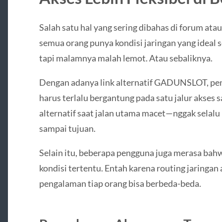
Salah satu hal yang sering dibahas di forum atau
semua orang punya kondisi jaringan yang ideal se
tapi malamnya malah lemot. Atau sebaliknya.
Dengan adanya link alternatif GADUNSLOT, pe
harus terlalu bergantung pada satu jalur akses sa
alternatif saat jalan utama macet—nggak selalu l
sampai tujuan.
Selain itu, beberapa pengguna juga merasa bahwa 
kondisi tertentu. Entah karena routing jaringan 
pengalaman tiap orang bisa berbeda-beda.