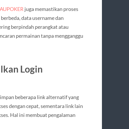
f MAUPOKER
juga memastikan proses
r berbeda, data username dan
ering berpindah perangkat atau
lancaran permainan tanpa mengganggu
lkan Login
pan beberapa link alternatif yang
akses dengan cepat, sementara link lain
akses. Hal ini membuat pengalaman