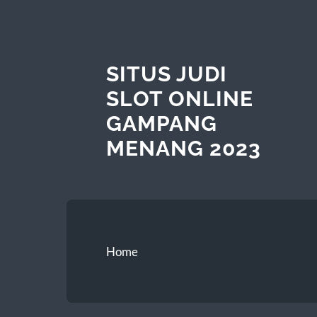
SITUS JUDI
SLOT ONLINE
GAMPANG
MENANG 2023
Home