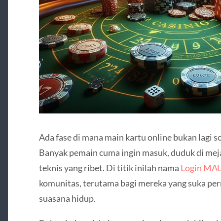
Ada fase di mana main kartu online bukan lagi so
Banyak pemain cuma ingin masuk, duduk di meja
teknis yang ribet. Di titik inilah nama
Login M
komunitas, terutama bagi mereka yang suka pe
suasana hidup.