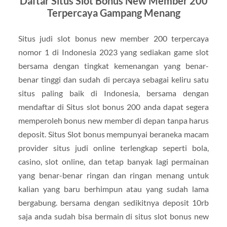
Daftar Situs Slot Bonus New Member 200
Terpercaya Gampang Menang
Situs judi slot bonus new member 200 terpercaya
nomor 1 di Indonesia 2023 yang sediakan game slot
bersama dengan tingkat kemenangan yang benar-
benar tinggi dan sudah di percaya sebagai keliru satu
situs paling baik di Indonesia, bersama dengan
mendaftar di Situs slot bonus 200 anda dapat segera
memperoleh bonus new member di depan tanpa harus
deposit. Situs Slot bonus mempunyai beraneka macam
provider situs judi online terlengkap seperti bola,
casino, slot online, dan tetap banyak lagi permainan
yang benar-benar ringan dan ringan menang untuk
kalian yang baru berhimpun atau yang sudah lama
bergabung. bersama dengan sedikitnya deposit 10rb
saja anda sudah bisa bermain di situs slot bonus new