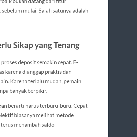
baik bukan datang dari fitur
t sebelum mulai. Salah satunya adalah
erlu Sikap yang Tenang
roses deposit semakin cepat. E-
has karena dianggap praktis dan
lain. Karena terlalu mudah, pemain
npa banyak berpikir.
bukan berarti harus terburu-buru. Cepat
elektif biasanya melihat metode
k terus menambah saldo.