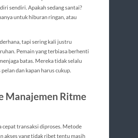
iri sendiri. Apakah sedang santai?
anya untuk hiburan ringan, atau
erhana, tapi sering kali justru
uhan. Pemain yang terbiasa berhenti
menjaga batas. Mereka tidak selalu
s pelan dan kapan harus cukup.
 ke Manajemen Ritme
 cepat transaksi diproses. Metode
n akses yang tidak ribet tentu masih