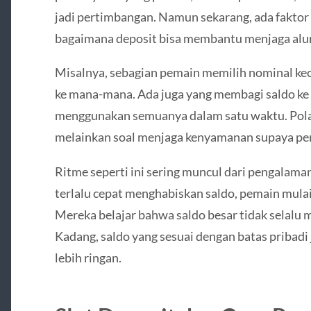
jadi pertimbangan. Namun sekarang, ada faktor 
bagaimana deposit bisa membantu menjaga alur 
Misalnya, sebagian pemain memilih nominal keci
ke mana-mana. Ada juga yang membagi saldo ke 
menggunakan semuanya dalam satu waktu. Pola i
melainkan soal menjaga kenyamanan supaya per
Ritme seperti ini sering muncul dari pengalama
terlalu cepat menghabiskan saldo, pemain mulai
Mereka belajar bahwa saldo besar tidak selalu
Kadang, saldo yang sesuai dengan batas pribad
lebih ringan.