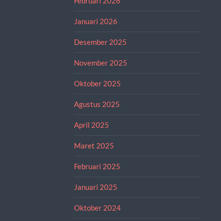
Februari 2026
Januari 2026
Desember 2025
November 2025
Oktober 2025
Agustus 2025
April 2025
Maret 2025
Februari 2025
Januari 2025
Oktober 2024