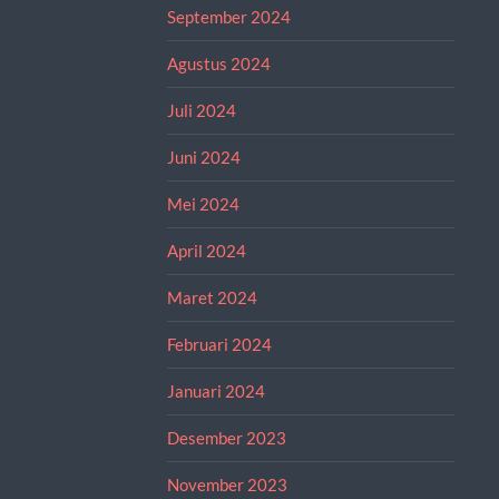
September 2024
Agustus 2024
Juli 2024
Juni 2024
Mei 2024
April 2024
Maret 2024
Februari 2024
Januari 2024
Desember 2023
November 2023