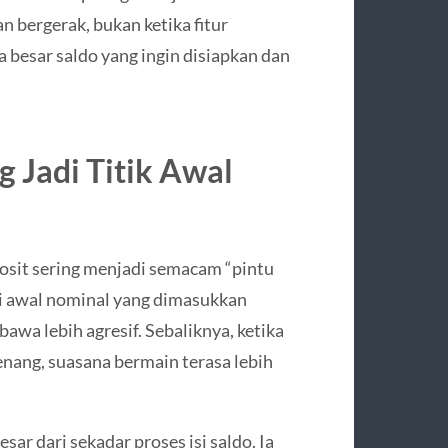
 bergerak, bukan ketika fitur
 besar saldo yang ingin disiapkan dan
g Jadi Titik Awal
it sering menjadi semacam “pintu
ri awal nominal yang dimasukkan
bawa lebih agresif. Sebaliknya, ketika
nang, suasana bermain terasa lebih
sar dari sekadar proses isi saldo. Ia