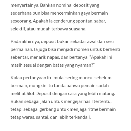
menyertainya. Bahkan nominal deposit yang
sederhana pun bisa mencerminkan gaya bermain
seseorang. Apakah ia cenderung spontan, sabar,
selektif, atau mudah terbawa suasana.
Pada akhirnya, deposit bukan sekadar awal dari sesi
permainan. Ia juga bisa menjadi momen untuk berhenti
sebentar, menarik napas, dan bertanya: “Apakah ini
masih sesuai dengan batas yang nyaman?”
Kalau pertanyaan itu mulai sering muncul sebelum
bermain, mungkin itu tanda bahwa pemain sudah
melihat Slot Deposit dengan cara yang lebih matang.
Bukan sebagai jalan untuk mengejar hasil tertentu,
tetapi sebagai gerbang untuk menjaga ritme bermain
tetap waras, santai, dan lebih terkendali.