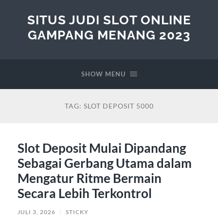
SITUS JUDI SLOT ONLINE
GAMPANG MENANG 2023
SHOW MENU
TAG:
SLOT DEPOSIT 5000
Slot Deposit Mulai Dipandang
Sebagai Gerbang Utama dalam
Mengatur Ritme Bermain
Secara Lebih Terkontrol
JULI 3, 2026
/
STICKY