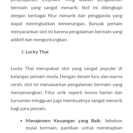
bermain yang sangat menarik. Slot ini dilengkapi
dengan berbagai fitur menarik dan pengganda yang
dapat meningkatkan kemenangan. Banyak pemain
menyarankan slot ini karena pengalaman bermain yang
adiktif dan menguntungkan.
Lucky Thai
Lucky Thai merupakan slot yang sangat populer di
kalangan pemain muda. Dengan desain lucu dan warna
cerah, slot ini menawarkan pengalaman bermain yang
menyenangkan. Fitur unik seperti bonus harian dan
turnamen mingguan juga membuatnya sangat menarik
bagi para pemain.
Manajemen Keuangan yang Baik:
Sebelum
mulai bermain, pastikan untuk menetapkan