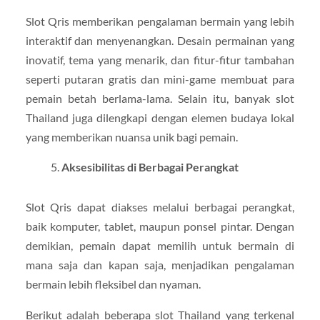
Slot Qris memberikan pengalaman bermain yang lebih
interaktif dan menyenangkan. Desain permainan yang
inovatif, tema yang menarik, dan fitur-fitur tambahan
seperti putaran gratis dan mini-game membuat para
pemain betah berlama-lama. Selain itu, banyak slot
Thailand juga dilengkapi dengan elemen budaya lokal
yang memberikan nuansa unik bagi pemain.
Aksesibilitas di Berbagai Perangkat
Slot Qris dapat diakses melalui berbagai perangkat,
baik komputer, tablet, maupun ponsel pintar. Dengan
demikian, pemain dapat memilih untuk bermain di
mana saja dan kapan saja, menjadikan pengalaman
bermain lebih fleksibel dan nyaman.
Berikut adalah beberapa slot Thailand yang terkenal