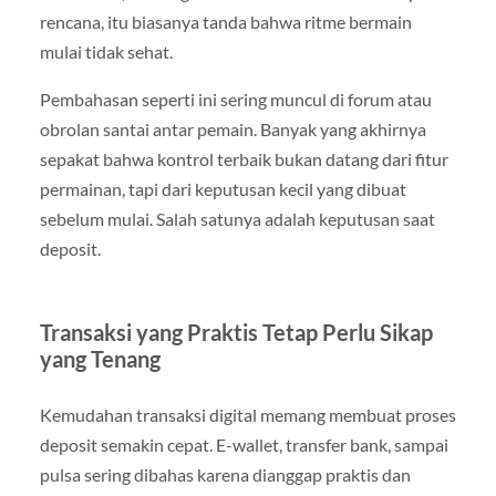
rencana, itu biasanya tanda bahwa ritme bermain
mulai tidak sehat.
Pembahasan seperti ini sering muncul di forum atau
obrolan santai antar pemain. Banyak yang akhirnya
sepakat bahwa kontrol terbaik bukan datang dari fitur
permainan, tapi dari keputusan kecil yang dibuat
sebelum mulai. Salah satunya adalah keputusan saat
deposit.
Transaksi yang Praktis Tetap Perlu Sikap
yang Tenang
Kemudahan transaksi digital memang membuat proses
deposit semakin cepat. E-wallet, transfer bank, sampai
pulsa sering dibahas karena dianggap praktis dan