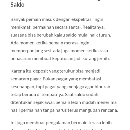
Saldo
Banyak pemain masuk dengan ekspektasi ingin
menikmati permainan secara santai. Realitanya,
suasana bisa berubah kalau saldo mulai naik turun.
Ada momen ketika pemain merasa ingin
memperpanjang sesi, ada juga momen ketika rasa
penasaran membuat keputusan jadi kurang jernih.
Karena itu, deposit yang terukur bisa menjadi
semacam pagar. Bukan pagar yang membatasi
kesenangan, tapi pagar yang menjaga agar hiburan
tetap berada di tempatnya. Saat saldo sudah
ditentukan sejak awal, pemain lebih mudah menerima
hasil permainan tanpa harus terus mengubah rencana.
Ini juga membuat pengalaman bermain terasa lebih