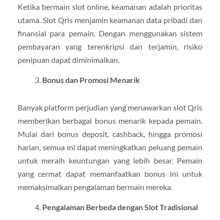
Ketika bermain slot online, keamanan adalah prioritas
utama. Slot Qris menjamin keamanan data pribadi dan
finansial para pemain. Dengan menggunakan sistem
pembayaran yang terenkripsi dan terjamin, risiko
penipuan dapat diminimalkan.
Bonus dan Promosi Menarik
Banyak platform perjudian yang menawarkan slot Qris
memberikan berbagai bonus menarik kepada pemain.
Mulai dari bonus deposit, cashback, hingga promosi
harian, semua ini dapat meningkatkan peluang pemain
untuk meraih keuntungan yang lebih besar. Pemain
yang cermat dapat memanfaatkan bonus ini untuk
memaksimalkan pengalaman bermain mereka.
Pengalaman Berbeda dengan Slot Tradisional