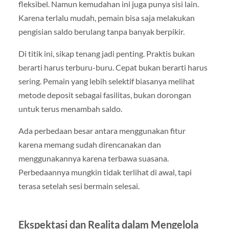
fleksibel. Namun kemudahan ini juga punya sisi lain.
Karena terlalu mudah, pemain bisa saja melakukan
pengisian saldo berulang tanpa banyak berpikir.
Di titik ini, sikap tenang jadi penting. Praktis bukan
berarti harus terburu-buru. Cepat bukan berarti harus
sering. Pemain yang lebih selektif biasanya melihat
metode deposit sebagai fasilitas, bukan dorongan
untuk terus menambah saldo.
Ada perbedaan besar antara menggunakan fitur
karena memang sudah direncanakan dan
menggunakannya karena terbawa suasana.
Perbedaannya mungkin tidak terlihat di awal, tapi
terasa setelah sesi bermain selesai.
Ekspektasi dan Realita dalam Mengelola