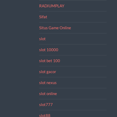
RADIUMPLAY
Sifat
Situs Game Online
slot
slot 10000
slot bet 100
slot gacor
slot nexus
slot online
slot777
slot88