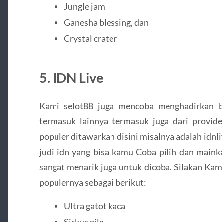
Jungle jam
Ganesha blessing, dan
Crystal crater
5. IDN Live
Kami selot88 juga mencoba menghadirkan be
termasuk lainnya termasuk juga dari provide
populer ditawarkan disini misalnya adalah idnl
judi idn yang bisa kamu Coba pilih dan main
sangat menarik juga untuk dicoba. Silakan Kam
populernya sebagai berikut:
Ultra gatot kaca
Sirkus gila