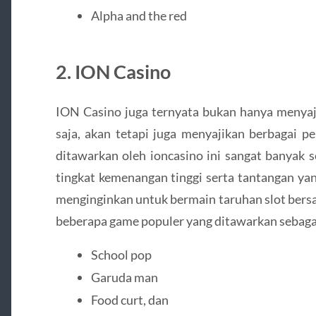
Alpha and the red
2. ION Casino
ION Casino juga ternyata bukan hanya menyaj
saja, akan tetapi juga menyajikan berbagai pe
ditawarkan oleh ioncasino ini sangat banyak 
tingkat kemenangan tinggi serta tantangan yan
menginginkan untuk bermain taruhan slot bers
beberapa game populer yang ditawarkan sebagai
School pop
Garuda man
Food curt, dan