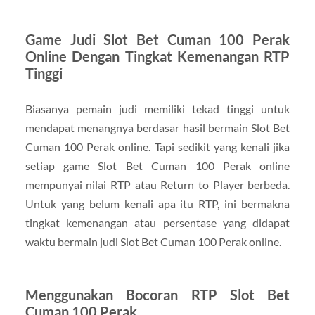
Game Judi Slot Bet Cuman 100 Perak
Online Dengan Tingkat Kemenangan RTP
Tinggi
Biasanya pemain judi memiliki tekad tinggi untuk
mendapat menangnya berdasar hasil bermain Slot Bet
Cuman 100 Perak online. Tapi sedikit yang kenali jika
setiap game Slot Bet Cuman 100 Perak online
mempunyai nilai RTP atau Return to Player berbeda.
Untuk yang belum kenali apa itu RTP, ini bermakna
tingkat kemenangan atau persentase yang didapat
waktu bermain judi Slot Bet Cuman 100 Perak online.
Menggunakan Bocoran RTP Slot Bet
Cuman 100 Perak