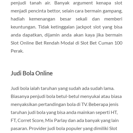
penjudi tanah air. Banyak argument kenapa slot
menjadi pencinta bettor, selain cara bermain gampang,
hadiah kemenangan besar sekali dan memberi
keuntungan. Tidak ketinggalan jackpot slot yang bisa
anda dapatkan, dijamin anda akan kaya jika bermain
Slot Online Bet Rendah Modal di Slot Bet Cuman 100
Perak.
Judi Bola Online
Judi bola ialah taruhan yang sudah ada sudah lama.
Biasanya penjudi bola betul-betul menyukai atau biasa
menyaksikan pertandingan bola di TV. Beberapa jenis
taruhan judi bola yang bisa anda mainkan seperti HT,
FT, Corret Score, Mix Parlay dan ada banyak yang lain
pasaran. Provider judi bola populer yang dimiliki Slot