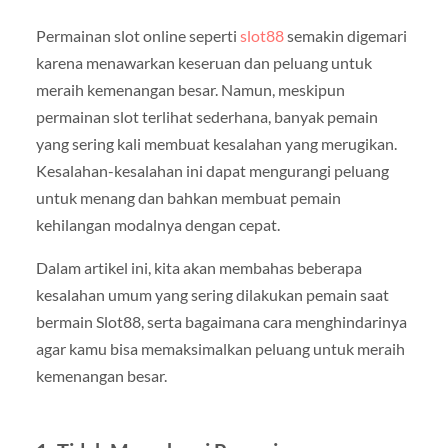
Permainan slot online seperti
slot88
semakin digemari
karena menawarkan keseruan dan peluang untuk
meraih kemenangan besar. Namun, meskipun
permainan slot terlihat sederhana, banyak pemain
yang sering kali membuat kesalahan yang merugikan.
Kesalahan-kesalahan ini dapat mengurangi peluang
untuk menang dan bahkan membuat pemain
kehilangan modalnya dengan cepat.
Dalam artikel ini, kita akan membahas beberapa
kesalahan umum yang sering dilakukan pemain saat
bermain Slot88, serta bagaimana cara menghindarinya
agar kamu bisa memaksimalkan peluang untuk meraih
kemenangan besar.