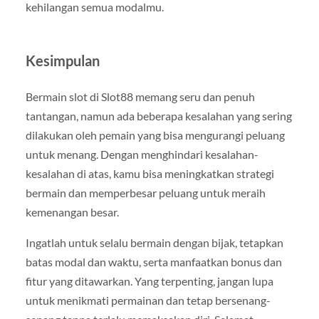
kehilangan semua modalmu.
Kesimpulan
Bermain slot di Slot88 memang seru dan penuh
tantangan, namun ada beberapa kesalahan yang sering
dilakukan oleh pemain yang bisa mengurangi peluang
untuk menang. Dengan menghindari kesalahan-
kesalahan di atas, kamu bisa meningkatkan strategi
bermain dan memperbesar peluang untuk meraih
kemenangan besar.
Ingatlah untuk selalu bermain dengan bijak, tetapkan
batas modal dan waktu, serta manfaatkan bonus dan
fitur yang ditawarkan. Yang terpenting, jangan lupa
untuk menikmati permainan dan tetap bersenang-