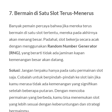
7.
Bermain di Satu Slot Terus-Menerus
Banyak pemain percaya bahwa jika mereka terus
bermain di satu slot tertentu, mereka pada akhirnya
akan menang besar. Padahal, slot bekerja secara acak
dengan menggunakan
Random Number Generator
(RNG)
, yang berarti tidak ada jaminan kapan
kemenangan besar akan datang.
Solusi:
Jangan terpaku hanya pada satu permainan slot
saja. Cobalah untuk berpindah-pindah ke slot lain jika
kamu merasa tidak ada kemenangan yang signifikan
setelah beberapa putaran. Dengan mencoba
permainan yang berbeda, kamu bisa menemukan slot
yang lebih sesuai dengan keberuntungan dan strategi
bermainmu.