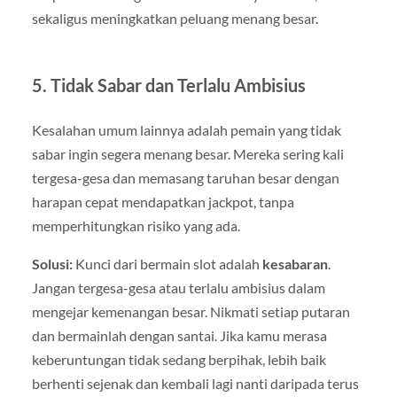
sekaligus meningkatkan peluang menang besar.
5.
Tidak Sabar dan Terlalu Ambisius
Kesalahan umum lainnya adalah pemain yang tidak
sabar ingin segera menang besar. Mereka sering kali
tergesa-gesa dan memasang taruhan besar dengan
harapan cepat mendapatkan jackpot, tanpa
memperhitungkan risiko yang ada.
Solusi:
Kunci dari bermain slot adalah
kesabaran
.
Jangan tergesa-gesa atau terlalu ambisius dalam
mengejar kemenangan besar. Nikmati setiap putaran
dan bermainlah dengan santai. Jika kamu merasa
keberuntungan tidak sedang berpihak, lebih baik
berhenti sejenak dan kembali lagi nanti daripada terus