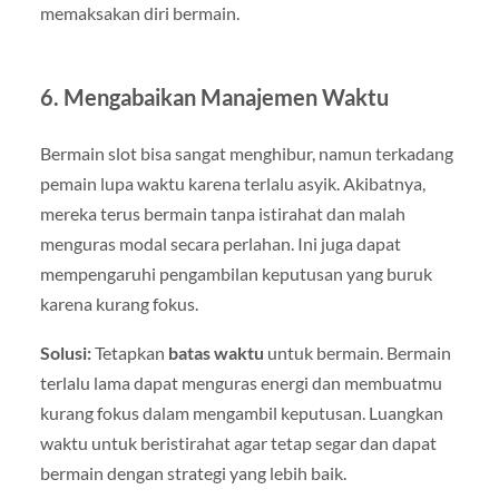
memaksakan diri bermain.
6.
Mengabaikan Manajemen Waktu
Bermain slot bisa sangat menghibur, namun terkadang
pemain lupa waktu karena terlalu asyik. Akibatnya,
mereka terus bermain tanpa istirahat dan malah
menguras modal secara perlahan. Ini juga dapat
mempengaruhi pengambilan keputusan yang buruk
karena kurang fokus.
Solusi:
Tetapkan
batas waktu
untuk bermain. Bermain
terlalu lama dapat menguras energi dan membuatmu
kurang fokus dalam mengambil keputusan. Luangkan
waktu untuk beristirahat agar tetap segar dan dapat
bermain dengan strategi yang lebih baik.