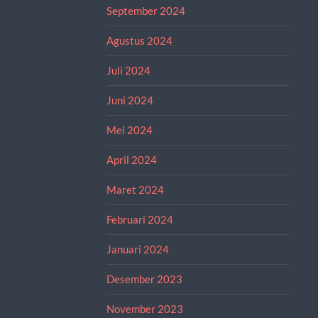
September 2024
Agustus 2024
Juli 2024
Juni 2024
Mei 2024
April 2024
Maret 2024
Februari 2024
Januari 2024
Desember 2023
November 2023