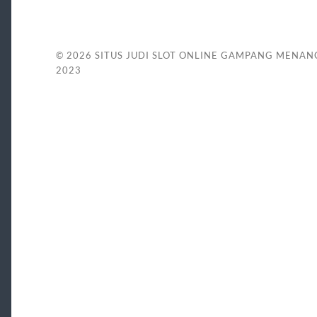
© 2026
SITUS JUDI SLOT ONLINE GAMPANG MENAN
2023