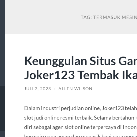
TAG:
TERMASUK MESIN
Keunggulan Situs Ga
Joker123 Tembak Ik
JULI 2, 2023
/
ALLEN WILSON
Dalam industri perjudian online, Joker123 telah
slot judi online resmi terbaik. Selama bertahu
diri sebagai agen slot online terpercaya di In
bermain yang aman dan menarik bagi para pema