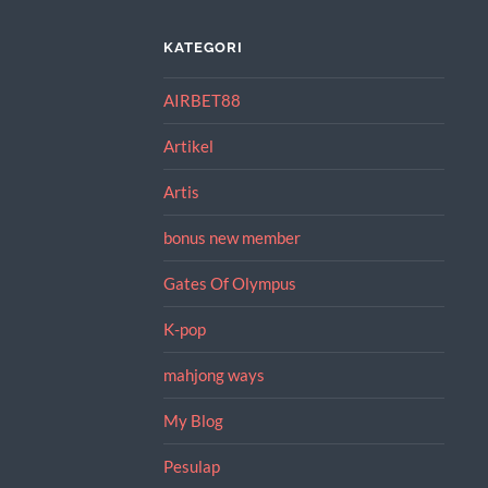
KATEGORI
AIRBET88
Artikel
Artis
bonus new member
Gates Of Olympus
K-pop
mahjong ways
My Blog
Pesulap