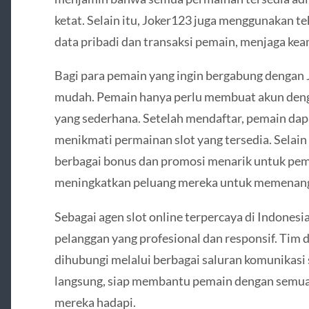
ketat. Selain itu, Joker123 juga menggunakan t
data pribadi dan transaksi pemain, menjaga ke
Bagi para pemain yang ingin bergabung dengan J
mudah. Pemain hanya perlu membuat akun deng
yang sederhana. Setelah mendaftar, pemain dap
menikmati permainan slot yang tersedia. Selain 
berbagai bonus dan promosi menarik untuk pem
meningkatkan peluang mereka untuk memenangk
Sebagai agen slot online terpercaya di Indones
pelanggan yang profesional dan responsif. Tim
dihubungi melalui berbagai saluran komunikasi s
langsung, siap membantu pemain dengan semua
mereka hadapi.