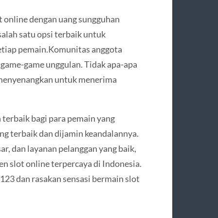
ot online dengan uang sungguhan
alah satu opsi terbaik untuk
etiap pemain.Komunitas anggota
 game-game unggulan. Tidak apa-apa
ng menyenangkan untuk menerima
terbaik bagi para pemain yang
ng terbaik dan dijamin keandalannya.
r, dan layanan pelanggan yang baik,
n slot online terpercaya di Indonesia.
123 dan rasakan sensasi bermain slot