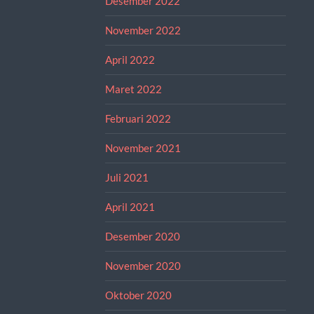
Desember 2022
November 2022
April 2022
Maret 2022
Februari 2022
November 2021
Juli 2021
April 2021
Desember 2020
November 2020
Oktober 2020