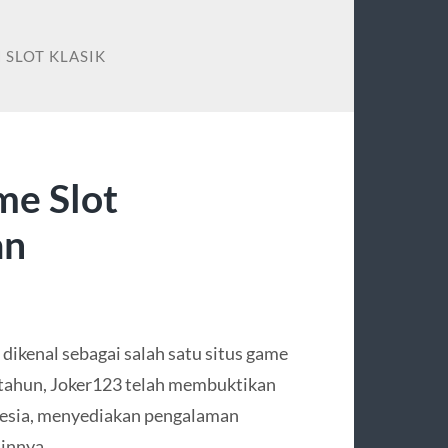
 SLOT KLASIK
me Slot
an
 dikenal sebagai salah satu situs game
n-tahun, Joker123 telah membuktikan
donesia, menyediakan pengalaman
innya.