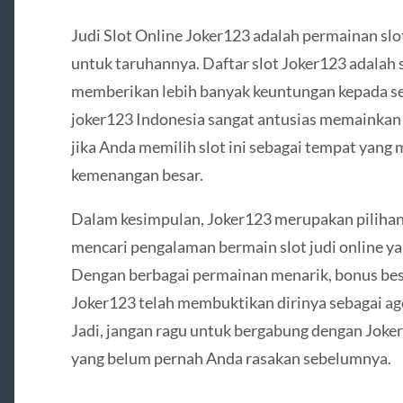
Judi Slot Online Joker123 adalah permainan sl
untuk taruhannya. Daftar slot Joker123 adalah s
memberikan lebih banyak keuntungan kepada s
joker123 Indonesia sangat antusias memainkan
jika Anda memilih slot ini sebagai tempat ya
kemenangan besar.
Dalam kesimpulan, Joker123 merupakan pilihan 
mencari pengalaman bermain slot judi online ya
Dengan berbagai permainan menarik, bonus besa
Joker123 telah membuktikan dirinya sebagai age
Jadi, jangan ragu untuk bergabung dengan Joker
yang belum pernah Anda rasakan sebelumnya.