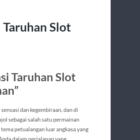
 Taruhan Slot
si Taruhan Slot
man”
 sensasi dan kegembiraan, dan di
jol sebagai salah satu permainan
 tema petualangan luar angkasa yang
 Anda dalam perjalanan yang