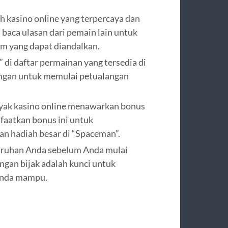
lih kasino online yang terpercaya dan
baca ulasan dari pemain lain untuk
m yang dapat diandalkan.
 di daftar permainan yang tersedia di
ungan untuk memulai petualangan
yak kasino online menawarkan bonus
faatkan bonus ini untuk
 hadiah besar di “Spaceman”.
taruhan Anda sebelum Anda mulai
ngan bijak adalah kunci untuk
 Anda mampu.