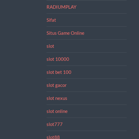
RADIUMPLAY
Sifat
Situs Game Online
slot
slot 10000
slot bet 100
slot gacor
slot nexus
slot online
slot777
slot88