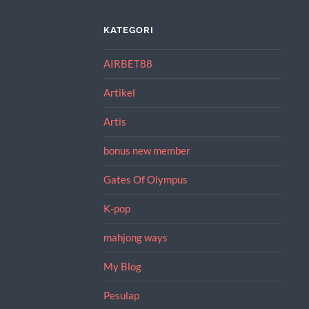
KATEGORI
AIRBET88
Artikel
Artis
bonus new member
Gates Of Olympus
K-pop
mahjong ways
My Blog
Pesulap