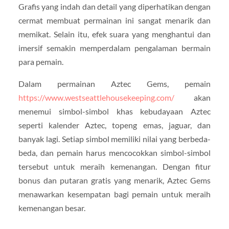
Grafis yang indah dan detail yang diperhatikan dengan
cermat membuat permainan ini sangat menarik dan
memikat. Selain itu, efek suara yang menghantui dan
imersif semakin memperdalam pengalaman bermain
para pemain.
Dalam permainan Aztec Gems, pemain
https://www.westseattlehousekeeping.com/
akan
menemui simbol-simbol khas kebudayaan Aztec
seperti kalender Aztec, topeng emas, jaguar, dan
banyak lagi. Setiap simbol memiliki nilai yang berbeda-
beda, dan pemain harus mencocokkan simbol-simbol
tersebut untuk meraih kemenangan. Dengan fitur
bonus dan putaran gratis yang menarik, Aztec Gems
menawarkan kesempatan bagi pemain untuk meraih
kemenangan besar.