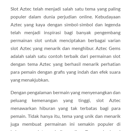
Slot Aztec telah menjadi salah satu tema yang paling
populer dalam dunia perjudian online. Kebudayaan
Aztec yang kaya dengan simbol-simbol dan legenda
telah menjadi inspirasi bagi banyak pengembang
permainan slot untuk menciptakan berbagai varian
slot Aztec yang menarik dan menghibur. Aztec Gems
adalah salah satu contoh terbaik dari permainan slot
dengan tema Aztec yang berhasil menarik perhatian
para pemain dengan grafis yang indah dan efek suara
yang menakjubkan.
Dengan pengalaman bermain yang menyenangkan dan
peluang kemenangan yang tinggi, slot Aztec
menawarkan hiburan yang tak terbatas bagi para
pemain. Tidak hanya itu, tema yang unik dan menarik
juga membuat permainan ini semakin populer di