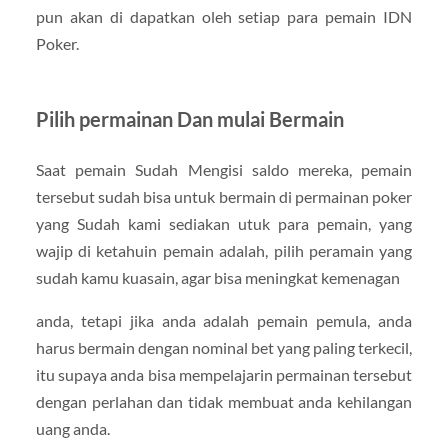
pun akan di dapatkan oleh setiap para pemain IDN
Poker.
Pilih permainan Dan mulai Bermain
Saat pemain Sudah Mengisi saldo mereka, pemain
tersebut sudah bisa untuk bermain di permainan poker
yang Sudah kami sediakan utuk para pemain, yang
wajip di ketahuin pemain adalah, pilih peramain yang
sudah kamu kuasain, agar bisa meningkat kemenagan
anda, tetapi jika anda adalah pemain pemula, anda
harus bermain dengan nominal bet yang paling terkecil,
itu supaya anda bisa mempelajarin permainan tersebut
dengan perlahan dan tidak membuat anda kehilangan
uang anda.