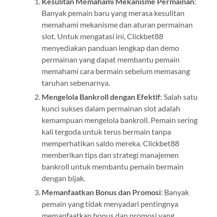
Kesulitan Memahami Mekanisme Permainan
:
Banyak pemain baru yang merasa kesulitan
memahami mekanisme dan aturan permainan
slot. Untuk mengatasi ini, Clickbet88
menyediakan panduan lengkap dan demo
permainan yang dapat membantu pemain
memahami cara bermain sebelum memasang
taruhan sebenarnya.
Mengelola Bankroll dengan Efektif
: Salah satu
kunci sukses dalam permainan slot adalah
kemampuan mengelola bankroll. Pemain sering
kali tergoda untuk terus bermain tanpa
memperhatikan saldo mereka. Clickbet88
memberikan tips dan strategi manajemen
bankroll untuk membantu pemain bermain
dengan bijak.
Memanfaatkan Bonus dan Promosi
: Banyak
pemain yang tidak menyadari pentingnya
memanfaatkan bonus dan promosi yang