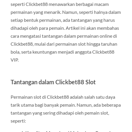
seperti Clickbet88 menawarkan berbagai macam
permainan yang menarik. Namun, seperti halnya dalam
setiap bentuk permainan, ada tantangan yang harus
dihadapi oleh para pemain. Artikel ini akan membahas
cara mengatasi tantangan dalam permainan online di
Clickbet88, mulai dari permainan slot hingga taruhan
bola, serta keuntungan menjadi anggota Clickbet88
VIP.
Tantangan dalam Clickbet88 Slot
Permainan slot di Clickbet88 adalah salah satu daya
tarik utama bagi banyak pemain. Namun, ada beberapa
tantangan yang sering dihadapi oleh pemain slot,
seperti: