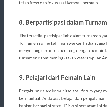
tetap fresh dan fokus saat kembali bermain.
8.
Berpartisipasi dalam Turna
Jika tersedia, partisipasilah dalam turnamen ya
Turnamen sering kali menawarkan hadiah yang l
menyenangkan untuk bersaing dengan pemain lai
turnamen dapat meningkatkan keterampilan An
9.
Pelajari dari Pemain Lain
Bergabung dalam komunitas atau forum yang 
bermanfaat. Anda bisa belajar dari pengalaman 
bahkan berbagi strategi. Diskusi semacam ini