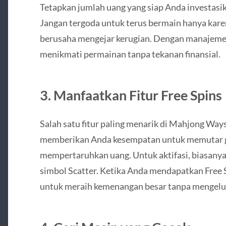
Tetapkan jumlah uang yang siap Anda investasik
Jangan tergoda untuk terus bermain hanya kare
berusaha mengejar kerugian. Dengan manajemen
menikmati permainan tanpa tekanan finansial.
3.
Manfaatkan Fitur Free Spins
Salah satu fitur paling menarik di Mahjong Ways 
memberikan Anda kesempatan untuk memutar g
mempertaruhkan uang. Untuk aktifasi, biasan
simbol Scatter. Ketika Anda mendapatkan Free 
untuk meraih kemenangan besar tanpa mengelu