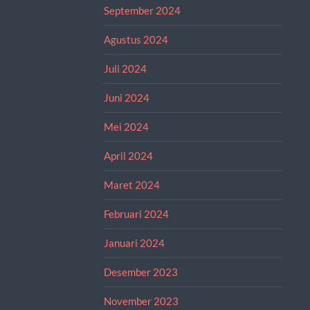
September 2024
Agustus 2024
Juli 2024
Juni 2024
Mei 2024
April 2024
Maret 2024
Februari 2024
Januari 2024
Desember 2023
November 2023