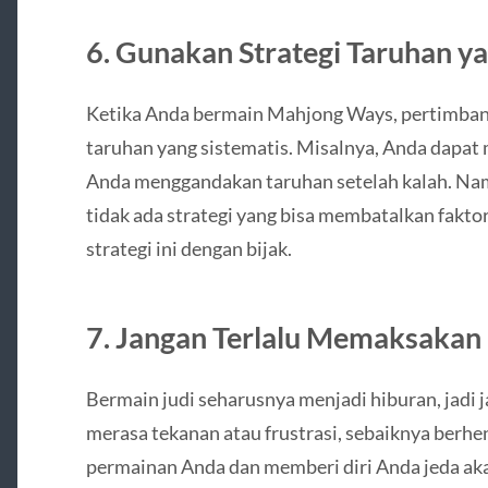
6.
Gunakan Strategi Taruhan ya
Ketika Anda bermain Mahjong Ways, pertimban
taruhan yang sistematis. Misalnya, Anda dapat 
Anda menggandakan taruhan setelah kalah. Nam
tidak ada strategi yang bisa membatalkan fakto
strategi ini dengan bijak.
7.
Jangan Terlalu Memaksakan 
Bermain judi seharusnya menjadi hiburan, jadi j
merasa tekanan atau frustrasi, sebaiknya berhe
permainan Anda dan memberi diri Anda jeda a