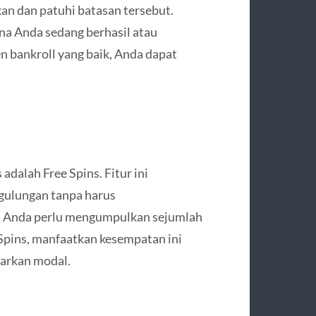
an dan patuhi batasan tersebut.
na Anda sedang berhasil atau
 bankroll yang baik, Anda dapat
adalah Free Spins. Fitur ini
ulungan tanpa harus
ya Anda perlu mengumpulkan sejumlah
Spins, manfaatkan kesempatan ini
arkan modal.