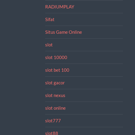
RADIUMPLAY
Sifat
Situs Game Online
slot
slot 10000
slot bet 100
slot gacor
slot nexus
slot online
slot777
slot88