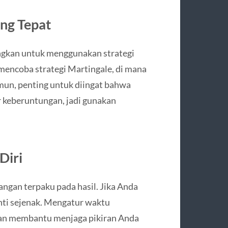
ng Tepat
gkan untuk menggunakan strategi
mencoba strategi Martingale, di mana
un, penting untuk diingat bahwa
r keberuntungan, jadi gunakan
Diri
angan terpaku pada hasil. Jika Anda
nti sejenak. Mengatur waktu
kan membantu menjaga pikiran Anda