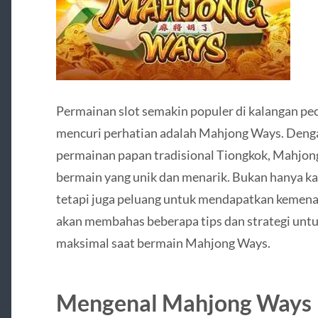
Permainan slot semakin populer di kalangan peci
mencuri perhatian adalah Mahjong Ways. Dengan
permainan papan tradisional Tiongkok, Mahj
bermain yang unik dan menarik. Bukan hanya k
tetapi juga peluang untuk mendapatkan kemenang
akan membahas beberapa tips dan strategi un
maksimal saat bermain Mahjong Ways.
Mengenal Mahjong Ways