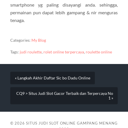
smartphone yg paling disayangi anda. sehingga,
permainan pun dapat lebih gampang & nir menguras
tenaga.
Categories:
My Blog
Tags:
judi roulette
,
rolet online terpercaya
,
roulette online
« Langkah Akhir Daftar Sic bo Dadu Online
CQ9 > Situs Judi Slot Gacor Terbaik dan Terpercaya No
1 »
© 2026
SITUS JUDI SLOT ONLINE GAMPANG MENANG