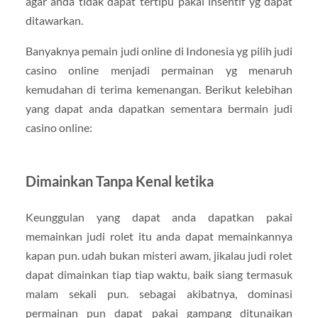
agar anda tidak dapat tertipu pakai insentif yg dapat
ditawarkan.
Banyaknya pemain judi online di Indonesia yg pilih judi
casino online menjadi permainan yg menaruh
kemudahan di terima kemenangan. Berikut kelebihan
yang dapat anda dapatkan sementara bermain judi
casino online:
Dimainkan Tanpa Kenal ketika
Keunggulan yang dapat anda dapatkan pakai
memainkan judi rolet itu anda dapat memainkannya
kapan pun. udah bukan misteri awam, jikalau judi rolet
dapat dimainkan tiap tiap waktu, baik siang termasuk
malam sekali pun. sebagai akibatnya, dominasi
permainan pun dapat pakai gampang ditunaikan