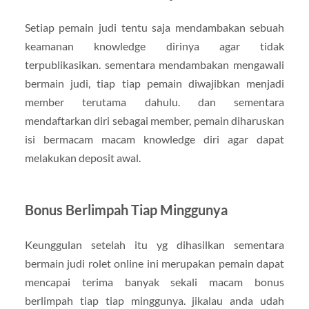
Setiap pemain judi tentu saja mendambakan sebuah
keamanan knowledge dirinya agar tidak
terpublikasikan. sementara mendambakan mengawali
bermain judi, tiap tiap pemain diwajibkan menjadi
member terutama dahulu. dan sementara
mendaftarkan diri sebagai member, pemain diharuskan
isi bermacam macam knowledge diri agar dapat
melakukan deposit awal.
Bonus Berlimpah Tiap Minggunya
Keunggulan setelah itu yg dihasilkan sementara
bermain judi rolet online ini merupakan pemain dapat
mencapai terima banyak sekali macam bonus
berlimpah tiap tiap minggunya. jikalau anda udah