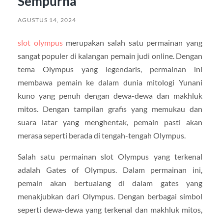
Sempurna
AGUSTUS 14, 2024
slot olympus
merupakan salah satu permainan yang
sangat populer di kalangan pemain judi online. Dengan
tema Olympus yang legendaris, permainan ini
membawa pemain ke dalam dunia mitologi Yunani
kuno yang penuh dengan dewa-dewa dan makhluk
mitos. Dengan tampilan grafis yang memukau dan
suara latar yang menghentak, pemain pasti akan
merasa seperti berada di tengah-tengah Olympus.
Salah satu permainan slot Olympus yang terkenal
adalah Gates of Olympus. Dalam permainan ini,
pemain akan bertualang di dalam gates yang
menakjubkan dari Olympus. Dengan berbagai simbol
seperti dewa-dewa yang terkenal dan makhluk mitos,