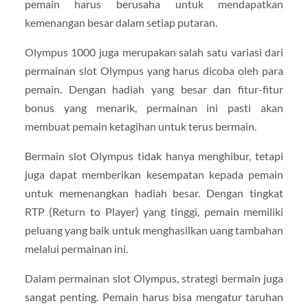
pemain harus berusaha untuk mendapatkan
kemenangan besar dalam setiap putaran.
Olympus 1000 juga merupakan salah satu variasi dari
permainan slot Olympus yang harus dicoba oleh para
pemain. Dengan hadiah yang besar dan fitur-fitur
bonus yang menarik, permainan ini pasti akan
membuat pemain ketagihan untuk terus bermain.
Bermain slot Olympus tidak hanya menghibur, tetapi
juga dapat memberikan kesempatan kepada pemain
untuk memenangkan hadiah besar. Dengan tingkat
RTP (Return to Player) yang tinggi, pemain memiliki
peluang yang baik untuk menghasilkan uang tambahan
melalui permainan ini.
Dalam permainan slot Olympus, strategi bermain juga
sangat penting. Pemain harus bisa mengatur taruhan