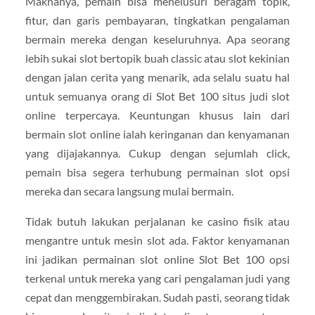
Maknanya, pemain bisa menelusuri beragam topik,
fitur, dan garis pembayaran, tingkatkan pengalaman
bermain mereka dengan keseluruhnya. Apa seorang
lebih sukai slot bertopik buah classic atau slot kekinian
dengan jalan cerita yang menarik, ada selalu suatu hal
untuk semuanya orang di Slot Bet 100 situs judi slot
online terpercaya. Keuntungan khusus lain dari
bermain slot online ialah keringanan dan kenyamanan
yang dijajakannya. Cukup dengan sejumlah click,
pemain bisa segera terhubung permainan slot opsi
mereka dan secara langsung mulai bermain.
Tidak butuh lakukan perjalanan ke casino fisik atau
mengantre untuk mesin slot ada. Faktor kenyamanan
ini jadikan permainan slot online Slot Bet 100 opsi
terkenal untuk mereka yang cari pengalaman judi yang
cepat dan menggembirakan. Sudah pasti, seorang tidak