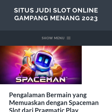
SITUS JUDI SLOT ONLINE
GAMPANG MENANG 2023
SHOW MENU
Pengalaman Bermain yang
Memuaskan dengan Spaceman
Slot dari Pragmatic Play