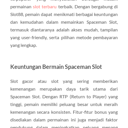
permainan
slot terbaru
terbaik. Dengan bergabung di
Slot88, pemain dapat menikmati berbagai keuntungan
dan kemudahan dalam memainkan Spaceman Slot,
termasuk diantaranya adalah akses mudah, tampilan
yang user-friendly, serta pilihan metode pembayaran
yang lengkap.
Keuntungan Bermain Spaceman Slot
Slot gacor atau slot yang sering memberikan
kemenangan merupakan daya tarik utama dari
Spaceman Slot. Dengan RTP (Return to Player) yang
tinggi, pemain memiliki peluang besar untuk meraih
kemenangan secara konsisten. Fitur-fitur bonus yang
disediakan dalam permainan ini juga menjadi faktor
pendukung dalam meningkatkan peluang menang