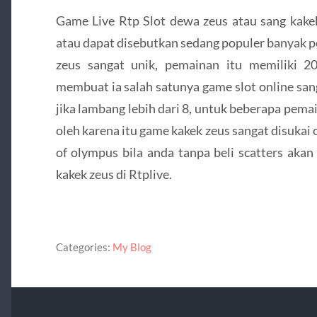
Game Live Rtp Slot dewa zeus atau sang kakek
atau dapat disebutkan sedang populer banyak p
zeus sangat unik, pemainan itu memiliki 2
membuat ia salah satunya game slot online sa
jika lambang lebih dari 8, untuk beberapa pema
oleh karena itu game kakek zeus sangat disukai o
of olympus bila anda tanpa beli scatters akan
kakek zeus di Rtplive.
Categories:
My Blog