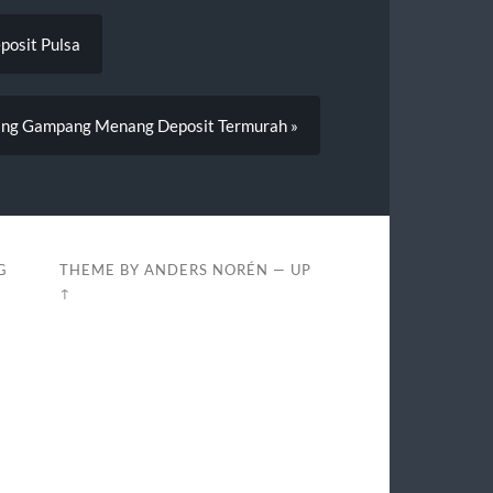
osit Pulsa
ming Gampang Menang Deposit Termurah »
G
THEME BY
ANDERS NORÉN
—
UP
↑