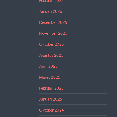
Februari 2026
Januari 2026
Desember 2025
November 2025
Oktober 2025
Agustus 2025
April 2025
Maret 2025
Februari 2025
Januari 2025
Oktober 2024