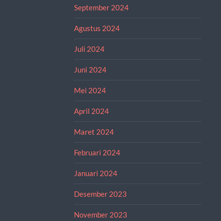
September 2024
Agustus 2024
Juli 2024
Juni 2024
Mei 2024
April 2024
Maret 2024
Februari 2024
Januari 2024
Desember 2023
November 2023