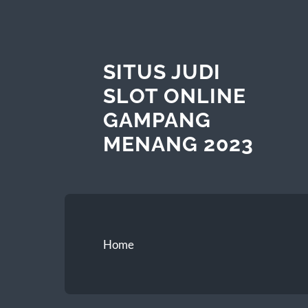
SITUS JUDI
SLOT ONLINE
GAMPANG
MENANG 2023
Home