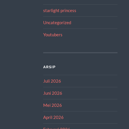
starlight princess
Uncategorized
Youtubers
ARSIP
Juli 2026
Juni 2026
Mei 2026
April 2026