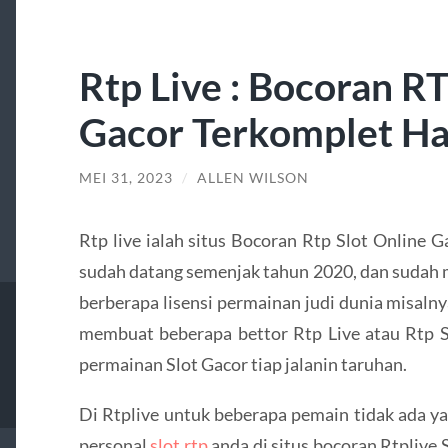
Rtp Live : Bocoran RT
Gacor Terkomplet Har
MEI 31, 2023
/
ALLEN WILSON
Rtp live ialah situs Bocoran Rtp Slot Online G
sudah datang semenjak tahun 2020, dan sudah
berberapa lisensi permainan judi dunia misalny
membuat beberapa bettor Rtp Live atau Rtp S
permainan Slot Gacor tiap jalanin taruhan.
Di Rtplive untuk beberapa pemain tidak ada y
personal
slot rtp
anda di situs bocoran Rtplive 