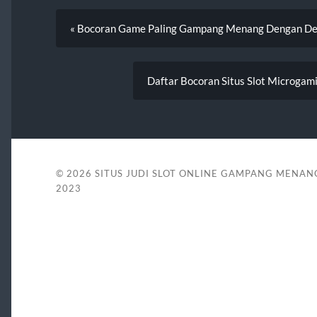
« Bocoran Game Paling Gampang Menang Dengan Dep
Daftar Bocoran Situs Slot Microga
© 2026
SITUS JUDI SLOT ONLINE GAMPANG MENAN
2023