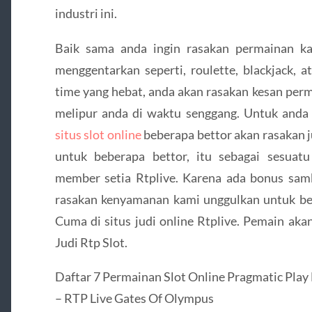
industri ini.
Baik sama anda ingin rasakan permainan ka
menggentarkan seperti, roulette, blackjack, 
time yang hebat, anda akan rasakan kesan pe
melipur anda di waktu senggang. Untuk anda p
situs slot online
beberapa bettor akan rasakan 
untuk beberapa bettor, itu sebagai sesuat
member setia Rtplive. Karena ada bonus sa
rasakan kenyamanan kami unggulkan untuk b
Cuma di situs judi online Rtplive. Pemain aka
Judi Rtp Slot.
Daftar 7 Permainan Slot Online Pragmatic Play 
– RTP Live Gates Of Olympus