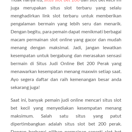
juga merupakan situs slot terbaru yang selalu
menghadirkan link slot terbaru untuk memberikan
pengalaman bermain yang lebih seru dan menarik.
Dengan begitu, para pemain dapat menikmati berbagai
macam permainan slot online yang gacor dan mudah
menang dengan maksimal. Jadi, jangan lewatkan
kesempatan untuk bergabung dan merasakan sensasi
bermain di Situs Judi Online Bet 200 Perak yang
menawarkan kesempatan menang maxwin setiap saat.
Ayo segera daftar dan raih kemenangan besar anda
sekarang juga!
Saat ini, banyak pemain judi online mencari situs slot
bet kecil yang menyediakan kesempatan menang
maksimum. Salah satu situs yang patut
dipertimbangkan adalah situs slot bet 200 perak.
Dengan berbagai pilihan permainan seperti slot bet