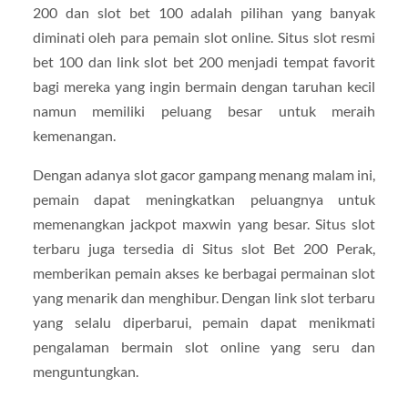
200 dan slot bet 100 adalah pilihan yang banyak
diminati oleh para pemain slot online. Situs slot resmi
bet 100 dan link slot bet 200 menjadi tempat favorit
bagi mereka yang ingin bermain dengan taruhan kecil
namun memiliki peluang besar untuk meraih
kemenangan.
Dengan adanya slot gacor gampang menang malam ini,
pemain dapat meningkatkan peluangnya untuk
memenangkan jackpot maxwin yang besar. Situs slot
terbaru juga tersedia di Situs slot Bet 200 Perak,
memberikan pemain akses ke berbagai permainan slot
yang menarik dan menghibur. Dengan link slot terbaru
yang selalu diperbarui, pemain dapat menikmati
pengalaman bermain slot online yang seru dan
menguntungkan.