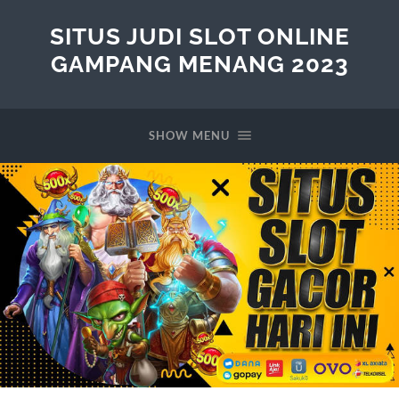
SITUS JUDI SLOT ONLINE
GAMPANG MENANG 2023
SHOW MENU