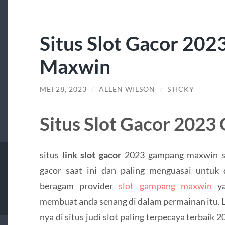
Situs Slot Gacor 20
Maxwin
MEI 28, 2023
/
ALLEN WILSON
/
STICKY
Situs Slot Gacor 202
situs
link slot gacor
2023 gampang maxwin seb
gacor saat ini dan paling menguasai untuk 
beragam provider
slot gampang maxwin
ya
membuat anda senang di dalam permainan itu. L
nya di situs judi slot paling terpecaya terbaik 2