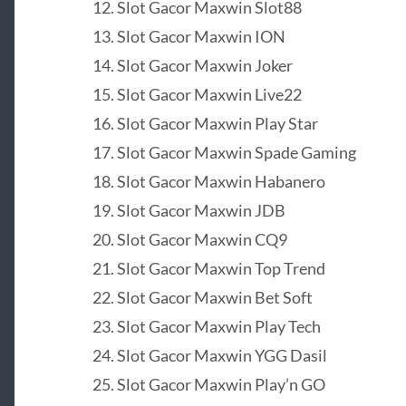
Slot Gacor Maxwin Slot88
Slot Gacor Maxwin ION
Slot Gacor Maxwin Joker
Slot Gacor Maxwin Live22
Slot Gacor Maxwin Play Star
Slot Gacor Maxwin Spade Gaming
Slot Gacor Maxwin Habanero
Slot Gacor Maxwin JDB
Slot Gacor Maxwin CQ9
Slot Gacor Maxwin Top Trend
Slot Gacor Maxwin Bet Soft
Slot Gacor Maxwin Play Tech
Slot Gacor Maxwin YGG Dasil
Slot Gacor Maxwin Play’n GO