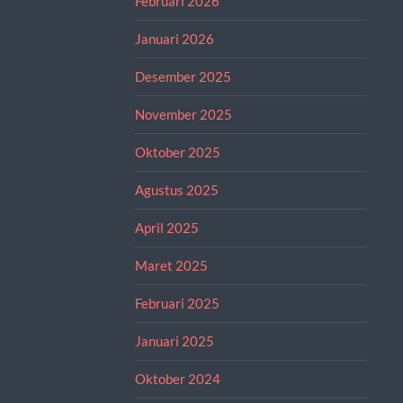
Februari 2026
Januari 2026
Desember 2025
November 2025
Oktober 2025
Agustus 2025
April 2025
Maret 2025
Februari 2025
Januari 2025
Oktober 2024