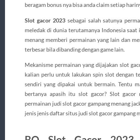
beragam bonus nya bisa anda claim setiap harin
Slot gacor 2023
sebagai salah satunya permai
meledak di dunia terutamanya Indonesia saat i
menang memberi permainan yang lain dan me
terbesar bila dibanding dengan game lain.
Mekanisme permainan yang dijajakan slot gac
kalian perlu untuk lakukan spin slot dengan
sendiri yang dipakai untuk bermain. Tentu m
bertanya apasih itu slot gacor? Slot gacor 
permainan judi slot gacor gampang menang jac
jenis jenis daftar situs judi slot gacor gampang
BO Slot Gacor 2023