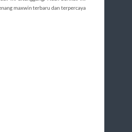
enang maxwin terbaru dan terpercaya