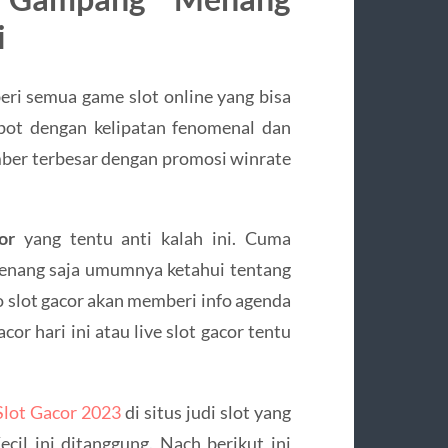
i
eri semua game slot online yang bisa
ckpot dengan kelipatan fenomenal dan
er terbesar dengan promosi winrate
or
yang tentu anti kalah ini. Cuma
enang saja umumnya ketahui tentang
bo slot gacor akan memberi info agenda
cor hari ini atau live slot gacor tentu
lot Gacor 2023
di situs judi slot yang
l ini ditanggung. Nach berikut ini