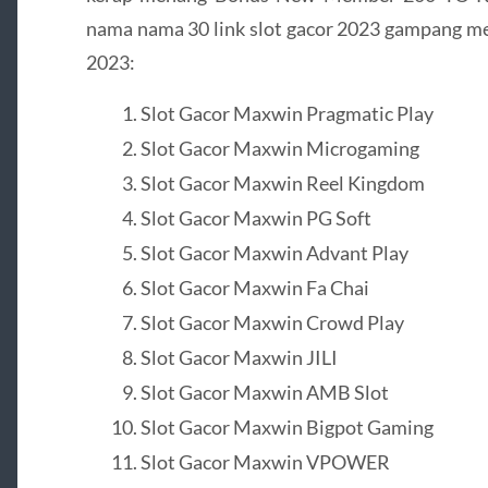
nama nama 30 link slot gacor 2023 gampang m
2023:
Slot Gacor Maxwin Pragmatic Play
Slot Gacor Maxwin Microgaming
Slot Gacor Maxwin Reel Kingdom
Slot Gacor Maxwin PG Soft
Slot Gacor Maxwin Advant Play
Slot Gacor Maxwin Fa Chai
Slot Gacor Maxwin Crowd Play
Slot Gacor Maxwin JILI
Slot Gacor Maxwin AMB Slot
Slot Gacor Maxwin Bigpot Gaming
Slot Gacor Maxwin VPOWER