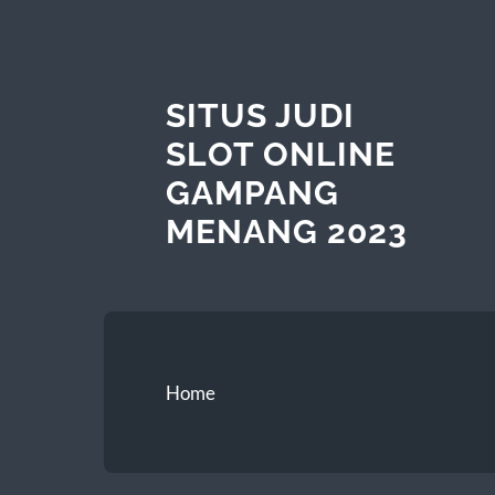
SITUS JUDI
SLOT ONLINE
GAMPANG
MENANG 2023
Home