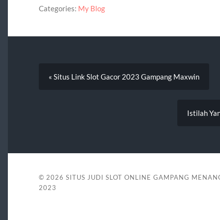
Categories:
My Blog
« Situs Link Slot Gacor 2023 Gampang Maxwin
Istilah Y
© 2026
SITUS JUDI SLOT ONLINE GAMPANG MENAN
2023