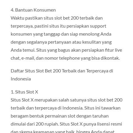
4. Bantuan Konsumen
Waktu pastikan situs slot bet 200 terbaik dan
terpercaya, pastini situs itu persiapkan support
konsumen yang tanggap dan siap menolong Anda
dengan segalanya pertanyaan atau kesulitan yang
Anda temui. Situs yang bagus akan persiapkan fitur live
chat, e-mail, dan nomor telephone yang bisa dikontak.
Daftar Situs Slot Bet 200 Terbaik dan Terpercaya di
Indonesia
1. Situs Slot X
Situs Slot X merupakan salah satunya situs slot bet 200
terbaik dan terpercaya di Indonesia. Situs ini tawarkan
beragam bentuk permainan slot dengan taruhan
dimulai dari 200 rupiah. Situs Slot X punya lisensi resmi
dan skema keamanan yang baik, hingga Anda dapat