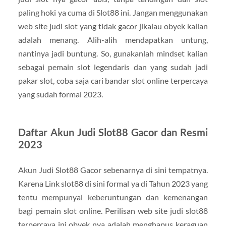
paling hoki ya cuma di Slot88 ini. Jangan menggunakan
web site judi slot yang tidak gacor jikalau obyek kalian
adalah menang. Alih-alih mendapatkan untung,
nantinya jadi buntung. So, gunakanlah mindset kalian
sebagai pemain slot legendaris dan yang sudah jadi
pakar slot, coba saja cari bandar slot online terpercaya
yang sudah formal 2023.
Daftar Akun Judi Slot88 Gacor dan Resmi
2023
Akun Judi Slot88 Gacor sebenarnya di sini tempatnya.
Karena Link slot88 di sini formal ya di Tahun 2023 yang
tentu mempunyai keberuntungan dan kemenangan
bagi pemain slot online. Perilisan web site judi slot88
terpercaya ini obyek nya adalah menghapus keraguan