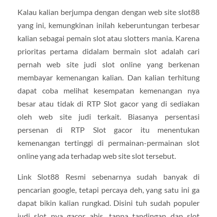
Kalau kalian berjumpa dengan dengan web site slot88
yang ini, kemungkinan inilah keberuntungan terbesar
kalian sebagai pemain slot atau slotters mania. Karena
prioritas pertama didalam bermain slot adalah cari
pernah web site judi slot online yang berkenan
membayar kemenangan kalian. Dan kalian terhitung
dapat coba melihat kesempatan kemenangan nya
besar atau tidak di RTP Slot gacor yang di sediakan
oleh web site judi terkait. Biasanya persentasi
persenan di RTP Slot gacor itu menentukan
kemenangan tertinggi di permainan-permainan slot
online yang ada terhadap web site slot tersebut.
Link Slot88 Resmi sebenarnya sudah banyak di
pencarian google, tetapi percaya deh, yang satu ini ga
dapat bikin kalian rungkad. Disini tuh sudah populer
judi slot nya gacor abis, tanpa tandingan dan slot