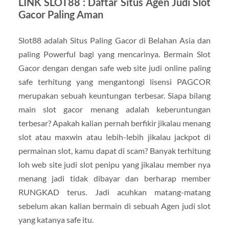
LINK SLOT88 : Daftar Situs Agen Judi Slot
Gacor Paling Aman
Slot88 adalah Situs Paling Gacor di Belahan Asia dan
paling Powerful bagi yang mencarinya. Bermain Slot
Gacor dengan dengan safe web site judi online paling
safe terhitung yang mengantongi lisensi PAGCOR
merupakan sebuah keuntungan terbesar. Siapa bilang
main slot gacor menang adalah keberuntungan
terbesar? Apakah kalian pernah berfikir jikalau menang
slot atau maxwin atau lebih-lebih jikalau jackpot di
permainan slot, kamu dapat di scam? Banyak terhitung
loh web site judi slot penipu yang jikalau member nya
menang jadi tidak dibayar dan berharap member
RUNGKAD terus. Jadi acuhkan matang-matang
sebelum akan kalian bermain di sebuah Agen judi slot
yang katanya safe itu.