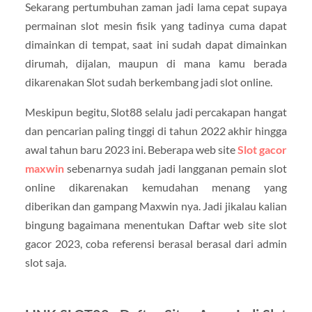
Sekarang pertumbuhan zaman jadi lama cepat supaya
permainan slot mesin fisik yang tadinya cuma dapat
dimainkan di tempat, saat ini sudah dapat dimainkan
dirumah, dijalan, maupun di mana kamu berada
dikarenakan Slot sudah berkembang jadi slot online.
Meskipun begitu, Slot88 selalu jadi percakapan hangat
dan pencarian paling tinggi di tahun 2022 akhir hingga
awal tahun baru 2023 ini. Beberapa web site
Slot gacor
maxwin
sebenarnya sudah jadi langganan pemain slot
online dikarenakan kemudahan menang yang
diberikan dan gampang Maxwin nya. Jadi jikalau kalian
bingung bagaimana menentukan Daftar web site slot
gacor 2023, coba referensi berasal berasal dari admin
slot saja.