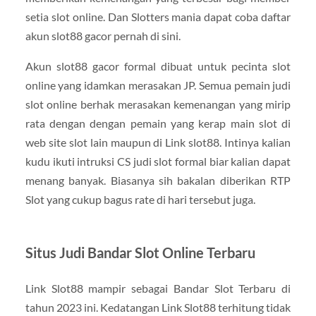
setia slot online. Dan Slotters mania dapat coba daftar
akun slot88 gacor pernah di sini.
Akun slot88 gacor formal dibuat untuk pecinta slot
online yang idamkan merasakan JP. Semua pemain judi
slot online berhak merasakan kemenangan yang mirip
rata dengan dengan pemain yang kerap main slot di
web site slot lain maupun di Link slot88. Intinya kalian
kudu ikuti intruksi CS judi slot formal biar kalian dapat
menang banyak. Biasanya sih bakalan diberikan RTP
Slot yang cukup bagus rate di hari tersebut juga.
Situs Judi Bandar Slot Online Terbaru
Link Slot88 mampir sebagai Bandar Slot Terbaru di
tahun 2023 ini. Kedatangan Link Slot88 terhitung tidak