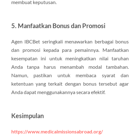
membuat keputusan.
5. Manfaatkan Bonus dan Promosi
Agen IBCBet seringkali menawarkan berbagai bonus
dan promosi kepada para pemainnya. Manfaatkan
kesempatan ini untuk meningkatkan nilai taruhan
Anda tanpa harus menambah modal tambahan.
Namun, pastikan untuk membaca syarat dan
ketentuan yang terkait dengan bonus tersebut agar
Anda dapat menggunakannya secara efektif.
Kesimpulan
https://www.medicalmissionsabroad.org/