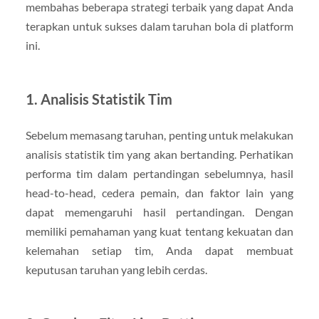
membahas beberapa strategi terbaik yang dapat Anda
terapkan untuk sukses dalam taruhan bola di platform
ini.
1. Analisis Statistik Tim
Sebelum memasang taruhan, penting untuk melakukan
analisis statistik tim yang akan bertanding. Perhatikan
performa tim dalam pertandingan sebelumnya, hasil
head-to-head, cedera pemain, dan faktor lain yang
dapat memengaruhi hasil pertandingan. Dengan
memiliki pemahaman yang kuat tentang kekuatan dan
kelemahan setiap tim, Anda dapat membuat
keputusan taruhan yang lebih cerdas.