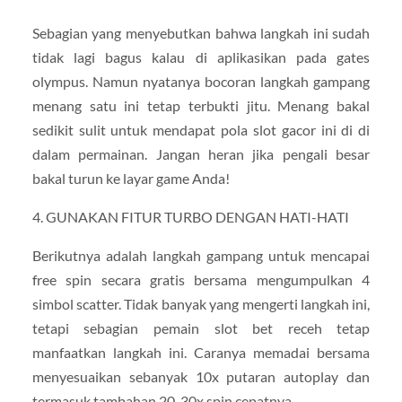
Sebagian yang menyebutkan bahwa langkah ini sudah
tidak lagi bagus kalau di aplikasikan pada gates
olympus. Namun nyatanya bocoran langkah gampang
menang satu ini tetap terbukti jitu. Menang bakal
sedikit sulit untuk mendapat pola slot gacor ini di di
dalam permainan. Jangan heran jika pengali besar
bakal turun ke layar game Anda!
4. GUNAKAN FITUR TURBO DENGAN HATI-HATI
Berikutnya adalah langkah gampang untuk mencapai
free spin secara gratis bersama mengumpulkan 4
simbol scatter. Tidak banyak yang mengerti langkah ini,
tetapi sebagian pemain slot bet receh tetap
manfaatkan langkah ini. Caranya memadai bersama
menyesuaikan sebanyak 10x putaran autoplay dan
termasuk tambahan 20-30x spin cepatnya.