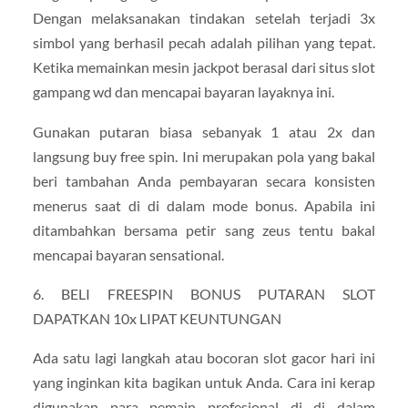
Dengan melaksanakan tindakan setelah terjadi 3x
simbol yang berhasil pecah adalah pilihan yang tepat.
Ketika memainkan mesin jackpot berasal dari situs slot
gampang wd dan mencapai bayaran layaknya ini.
Gunakan putaran biasa sebanyak 1 atau 2x dan
langsung buy free spin. Ini merupakan pola yang bakal
beri tambahan Anda pembayaran secara konsisten
menerus saat di di dalam mode bonus. Apabila ini
ditambahkan bersama petir sang zeus tentu bakal
mencapai bayaran sensational.
6. BELI FREESPIN BONUS PUTARAN SLOT
DAPATKAN 10x LIPAT KEUNTUNGAN
Ada satu lagi langkah atau bocoran slot gacor hari ini
yang inginkan kita bagikan untuk Anda. Cara ini kerap
digunakan para pemain profesional di di dalam