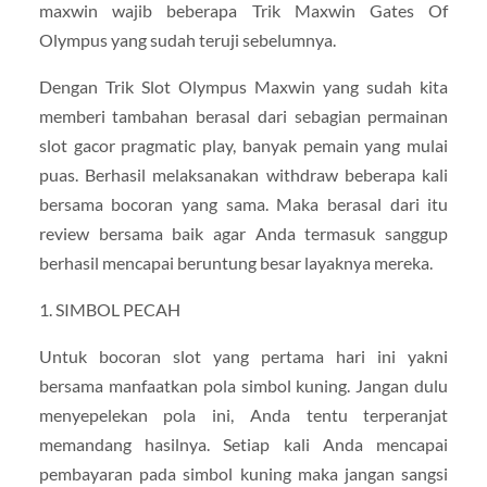
maxwin wajib beberapa Trik Maxwin Gates Of
Olympus yang sudah teruji sebelumnya.
Dengan Trik Slot Olympus Maxwin yang sudah kita
memberi tambahan berasal dari sebagian permainan
slot gacor pragmatic play, banyak pemain yang mulai
puas. Berhasil melaksanakan withdraw beberapa kali
bersama bocoran yang sama. Maka berasal dari itu
review bersama baik agar Anda termasuk sanggup
berhasil mencapai beruntung besar layaknya mereka.
1. SIMBOL PECAH
Untuk bocoran slot yang pertama hari ini yakni
bersama manfaatkan pola simbol kuning. Jangan dulu
menyepelekan pola ini, Anda tentu terperanjat
memandang hasilnya. Setiap kali Anda mencapai
pembayaran pada simbol kuning maka jangan sangsi