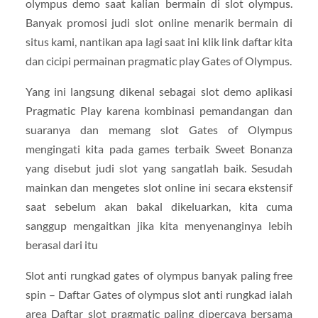
olympus demo saat kalian bermain di slot olympus.
Banyak promosi judi slot online menarik bermain di
situs kami, nantikan apa lagi saat ini klik link daftar kita
dan cicipi permainan pragmatic play Gates of Olympus.
Yang ini langsung dikenal sebagai slot demo aplikasi
Pragmatic Play karena kombinasi pemandangan dan
suaranya dan memang slot Gates of Olympus
mengingati kita pada games terbaik Sweet Bonanza
yang disebut judi slot yang sangatlah baik. Sesudah
mainkan dan mengetes slot online ini secara ekstensif
saat sebelum akan bakal dikeluarkan, kita cuma
sanggup mengaitkan jika kita menyenanginya lebih
berasal dari itu
Slot anti rungkad gates of olympus banyak paling free
spin – Daftar Gates of olympus slot anti rungkad ialah
area Daftar slot pragmatic paling dipercaya bersama