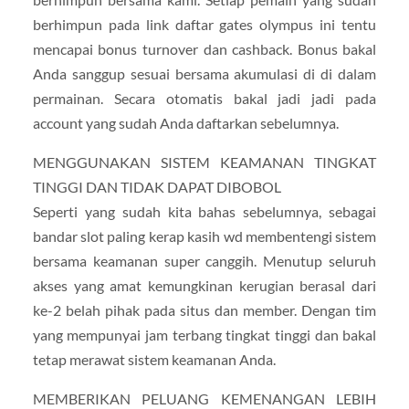
berhimpun pada link daftar gates olympus ini tentu
mencapai bonus turnover dan cashback. Bonus bakal
Anda sanggup sesuai bersama akumulasi di di dalam
permainan. Secara otomatis bakal jadi jadi pada
account yang sudah Anda daftarkan sebelumnya.
MENGGUNAKAN SISTEM KEAMANAN TINGKAT
TINGGI DAN TIDAK DAPAT DIBOBOL
Seperti yang sudah kita bahas sebelumnya, sebagai
bandar slot paling kerap kasih wd membentengi sistem
bersama keamanan super canggih. Menutup seluruh
akses yang amat kemungkinan kerugian berasal dari
ke-2 belah pihak pada situs dan member. Dengan tim
yang mempunyai jam terbang tingkat tinggi dan bakal
tetap merawat sistem keamanan Anda.
MEMBERIKAN PELUANG KEMENANGAN LEBIH