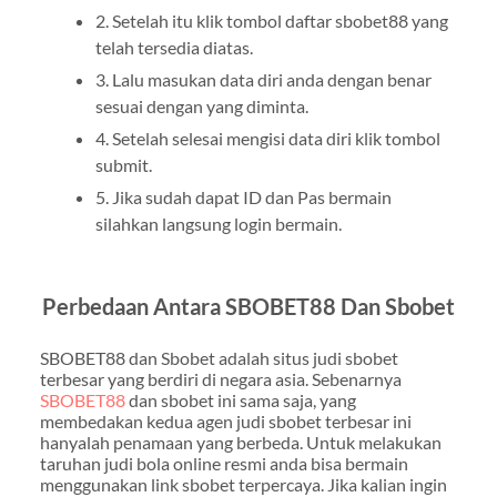
2. Setelah itu klik tombol daftar sbobet88 yang
telah tersedia diatas.
3. Lalu masukan data diri anda dengan benar
sesuai dengan yang diminta.
4. Setelah selesai mengisi data diri klik tombol
submit.
5. Jika sudah dapat ID dan Pas bermain
silahkan langsung login bermain.
Perbedaan Antara SBOBET88 Dan Sbobet
SBOBET88 dan Sbobet adalah situs judi sbobet
terbesar yang berdiri di negara asia. Sebenarnya
SBOBET88
dan sbobet ini sama saja, yang
membedakan kedua agen judi sbobet terbesar ini
hanyalah penamaan yang berbeda. Untuk melakukan
taruhan judi bola online resmi anda bisa bermain
menggunakan link sbobet terpercaya. Jika kalian ingin