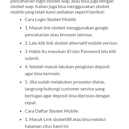
pencaharian login sbobet wap, atau bisa juga dengan
sbobet wap. Kalian juga bisa menggunakan sbobet
mobile yang telah kami sediakan seperti berikut:
Cara Login Sbobet Mobile
1. Masuk link sbobet menggunakan google
pencaharian atau browser lainnya.
2. Lalu klik link sbobet alternatif mobile version.
3. Habis itu masukan ID dan Password lalu klik
submit.
4. Setelah masuk lakukan pengisian deposit
agar bisa bermain.
5. Jika sudah melakukan prosedur diatas,
langsung hubungi customer service yang
bertugas agar deposit bisa diproses dengan
cepat.
Cara Daftar Sbobet Mobile
1. Masuk Link sbobet88 atau bisa melalui
halaman situs kami ini.