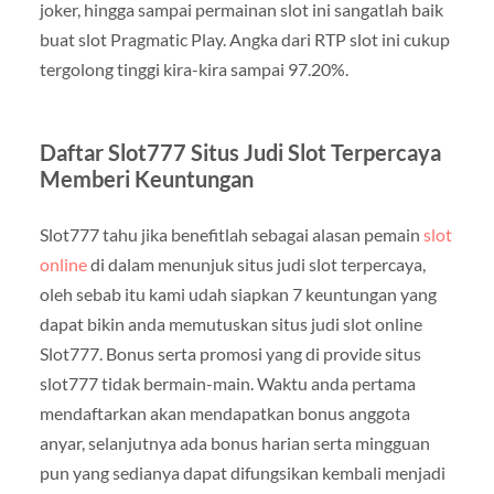
joker, hingga sampai permainan slot ini sangatlah baik
buat slot Pragmatic Play. Angka dari RTP slot ini cukup
tergolong tinggi kira-kira sampai 97.20%.
Daftar Slot777 Situs Judi Slot Terpercaya
Memberi Keuntungan
Slot777 tahu jika benefitlah sebagai alasan pemain
slot
online
di dalam menunjuk situs judi slot terpercaya,
oleh sebab itu kami udah siapkan 7 keuntungan yang
dapat bikin anda memutuskan situs judi slot online
Slot777. Bonus serta promosi yang di provide situs
slot777 tidak bermain-main. Waktu anda pertama
mendaftarkan akan mendapatkan bonus anggota
anyar, selanjutnya ada bonus harian serta mingguan
pun yang sedianya dapat difungsikan kembali menjadi